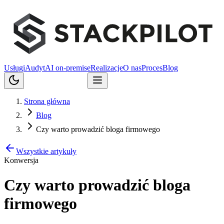
Usługi
Audyt
AI on-premise
Realizacje
O nas
Proces
Blog
Porozmawiajmy
Strona główna
Blog
Czy warto prowadzić bloga firmowego
Wszystkie artykuły
Konwersja
Czy warto prowadzić bloga
firmowego