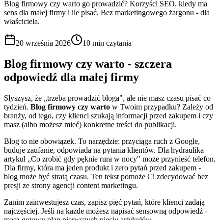
Blog firmowy czy warto go prowadzić? Korzyści SEO, kiedy ma
sens dla małej firmy i ile pisać. Bez marketingowego żargonu - dla
właściciela.
20 września 2026
10 min
czytania
Blog firmowy czy warto - szczera
odpowiedź dla małej firmy
Słyszysz, że „trzeba prowadzić bloga", ale nie masz czasu pisać co
tydzień.
Blog firmowy czy warto
w Twoim przypadku? Zależy od
branży, od tego, czy klienci szukają informacji przed zakupem i czy
masz (albo możesz mieć) konkretne treści do publikacji.
Blog to nie obowiązek. To narzędzie: przyciąga ruch z Google,
buduje zaufanie, odpowiada na pytania klientów. Dla hydraulika
artykuł „Co zrobić gdy pęknie rura w nocy" może przynieść telefon.
Dla firmy, która ma jeden produkt i zero pytań przed zakupem -
blog może być stratą czasu. Ten tekst pomoże Ci zdecydować bez
presji ze strony agencji content marketingu.
Zanim zainwestujesz czas, zapisz pięć pytań, które klienci zadają
najczęściej. Jeśli na każde możesz napisać sensowną odpowiedź -
masz gotowy plan pierwszych pięciu artykułów.