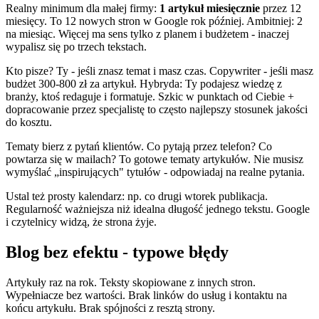
Realny minimum dla małej firmy:
1 artykuł miesięcznie
przez 12
miesięcy. To 12 nowych stron w Google rok później. Ambitniej: 2
na miesiąc. Więcej ma sens tylko z planem i budżetem - inaczej
wypalisz się po trzech tekstach.
Kto pisze? Ty - jeśli znasz temat i masz czas. Copywriter - jeśli masz
budżet 300-800 zł za artykuł. Hybryda: Ty podajesz wiedzę z
branży, ktoś redaguje i formatuje. Szkic w punktach od Ciebie +
dopracowanie przez specjalistę to często najlepszy stosunek jakości
do kosztu.
Tematy bierz z pytań klientów. Co pytają przez telefon? Co
powtarza się w mailach? To gotowe tematy artykułów. Nie musisz
wymyślać „inspirujących" tytułów - odpowiadaj na realne pytania.
Ustal też prosty kalendarz: np. co drugi wtorek publikacja.
Regularność ważniejsza niż idealna długość jednego tekstu. Google
i czytelnicy widzą, że strona żyje.
Blog bez efektu - typowe błędy
Artykuły raz na rok. Teksty skopiowane z innych stron.
Wypełniacze bez wartości. Brak linków do usług i kontaktu na
końcu artykułu. Brak spójności z resztą strony.