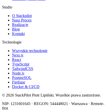
Studio
O Stackpilot
Nasz Proces
Realizacje
Blog
Kontakt
Technologie
Wszystkie technologie
Next.js
React
TypeScript
TailwindCSS
Node.js
PostgreSQL
Firebase
Docker & CI/CD
©
2026
StackPilot Piotr Lipiński. Wszelkie prawa zastrzeżone.
NIP: 1231601645 · REGON: 544448021 · Warszawa · Remote-
first