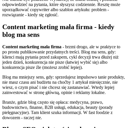
odpowiedzieć na pytania, które słyszysz codziennie. Resztę może
uporządkować copywriter albo szablon artykułu: problem -
rozwiązanie - kiedy się zgłosić.
Content marketing mała firma - kiedy
blog ma sens
Content marketing mała firma
- brzmi drogo, ale w praktyce to
po prostu publikowanie przydatnych treści. Blog ma sens, gdy:
klienci mają pytania przed zakupem, cykl decyzji trwa dłużej niż
jeden dzień, konkurencja nie pisze (łatwiej wybić się) albo
konkurencja pisze źle (możesz zrobić lepiej).
Blog ma mniejszy sens, gdy: sprzedajesz impulsowo tanie produkty,
nie masz czasu ani budżetu na choćby 1 artykuł miesięcznie, nie
wiesz, o czym pisać i nie chcesz się zastanawiać. Wtedy lepiej
zainwestować w stronę główną, opinie i reklamy lokalne.
Branże, gdzie blog często się opłaca: medycyna, prawo,
budownictwo, finanse, B2B usługi, edukacja, beauty (porady
pielęgnacyjne). Tam klient szuka informacji. W fast foodzie z
dowozem - raczej nie.