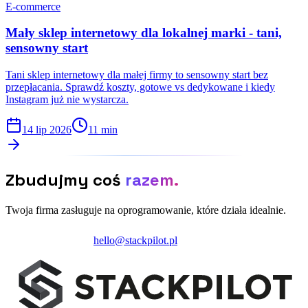
E-commerce
Mały sklep internetowy dla lokalnej marki - tani,
sensowny start
Tani sklep internetowy dla małej firmy to sensowny start bez
przepłacania. Sprawdź koszty, gotowe vs dedykowane i kiedy
Instagram już nie wystarcza.
14 lip 2026
11 min
Zbudujmy coś
razem.
Twoja firma zasługuje na oprogramowanie, które działa idealnie.
Zainicjuj projekt
hello@stackpilot.pl