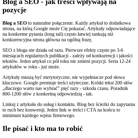
Blog a SEO - jak treści wpływają na
pozycje
Blog a SEO
to naturalne połączenie. Każdy artykuł to dodatkowa
strona, na którą Google może Cię pokazać. Artykuły odpowiadające
na konkretne pytania (long tail) często łatwiej rankują niż
konkurencyjna strona główna na ogólną frazę.
SEO z bloga nie działa od razu. Pierwsze efekty często po 3-6
miesiącach regularnych publikacji - zależy od konkurencji i jakości
tekstów. Jeden artykuł co pół roku nie zmieni pozycji. Seria 12-24
artykułów w roku - już może.
Artykuły muszą być merytoryczne, nie wypełniacze pod słowa
kluczowe. Google premiuje treści użyteczne. Krótki tekst 200 słów
„dlaczego warto nas wybrać" pięć razy - szkoda czasu. Poradnik
800-1200 słów z konkretną odpowiedzią - tak.
Linkuj z artykułu do usług i kontaktu. Blog bez ścieżki do zapytania
to ruch bez konwersji. Jeden link w treści i CTA na końcu to
minimum każdego wpisu firmowego.
Ile pisać i kto ma to robić