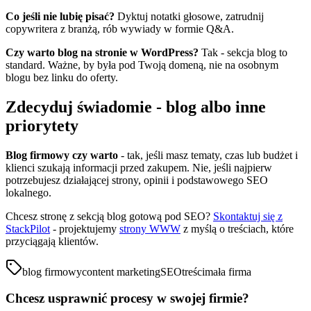
Co jeśli nie lubię pisać?
Dyktuj notatki głosowe, zatrudnij
copywritera z branżą, rób wywiady w formie Q&A.
Czy warto blog na stronie w WordPress?
Tak - sekcja blog to
standard. Ważne, by była pod Twoją domeną, nie na osobnym
blogu bez linku do oferty.
Zdecyduj świadomie - blog albo inne
priorytety
Blog firmowy czy warto
- tak, jeśli masz tematy, czas lub budżet i
klienci szukają informacji przed zakupem. Nie, jeśli najpierw
potrzebujesz działającej strony, opinii i podstawowego SEO
lokalnego.
Chcesz stronę z sekcją blog gotową pod SEO?
Skontaktuj się z
StackPilot
- projektujemy
strony WWW
z myślą o treściach, które
przyciągają klientów.
blog firmowy
content marketing
SEO
treści
mała firma
Chcesz usprawnić procesy w swojej firmie?