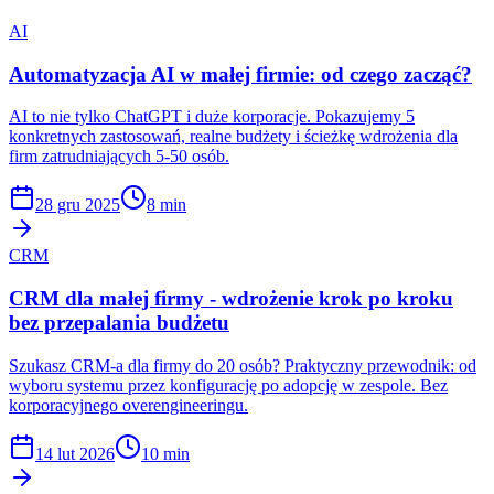
AI
Automatyzacja AI w małej firmie: od czego zacząć?
AI to nie tylko ChatGPT i duże korporacje. Pokazujemy 5
konkretnych zastosowań, realne budżety i ścieżkę wdrożenia dla
firm zatrudniających 5-50 osób.
28 gru 2025
8 min
CRM
CRM dla małej firmy - wdrożenie krok po kroku
bez przepalania budżetu
Szukasz CRM-a dla firmy do 20 osób? Praktyczny przewodnik: od
wyboru systemu przez konfigurację po adopcję w zespole. Bez
korporacyjnego overengineeringu.
14 lut 2026
10 min