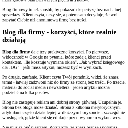
Blog firmowy to też sposób, by pokazać ekspertyzę bez nachalnej
sprzedaży. Klient czyta, uczy się, a potem sam decyduje, że woli
zapytać Ciebie niż anonimową firmę bez treści.
Blog dla firmy - korzyści, które realnie
działają
Blog dla firmy
daje trzy praktyczne korzyści. Po pierwsze,
widoczność w Google na pytania, które zadają klienci przed
kontaktem. „Ile kosztuje wymiana okien", „Jak wybrać księgowego
dla JDG" - jeśli masz artykuł, możesz być w wynikach.
Po drugie, zaufanie. Klient czyta Twój poradnik, widzi, że znasz
temat - łatwiej zadzwoni niż do firmy ze stroną bez treści. Po trzecie,
materiał do social media i newslettera - jeden artykuł można
podzielić na kilka postów.
Blog nie zastępuje reklam ani dobrej strony głównej. Uzupełnia je.
Strona bez bloga może działać. Strona z kilkoma merytorycznymi
artykułami często działa lepiej w dłuższym horyzoncie - szczególnie
w usługach, gdzie klient się edukuje przed wyborem wykonawcy.
Nie musisz być pisarzem. Wystarczy, że znasz branżę i potrafisz