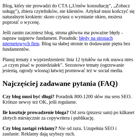
Blog, który nie prowadzi do CTA („Umów konsultację", „Zobacz
usługę"), zbiera czytelników, nie klientów. Artykuł musi kończyć się
naturalnym krokiem: skoro czytasz o wymianie okien, możesz
poprosić o wycenę.
Jeśli zanim zaczniesz blog, strona główna ma poważne błędy -
napraw najpierw fundament. Poradnik:
błędy na stronach
internetowych firm
. Blog na słabej stronie to dodawanie piętra bez
fundamentów.
Planuj tematy z wyprzedzeniem: lista 12 tytułów na rok usuwa stres
„o czym pisać w poniedziałek". Sezonowe tematy (ogrzewanie
jesienią, ogrody wiosną) łatwiej promować też w social media.
Najczęściej zadawane pytania (FAQ)
Czy blog musi być długi?
Poradnik 800-1200 słów ma sens SEO.
Krótsze newsy też OK, jeśli regularne.
Ile kosztuje prowadzenie bloga?
Od zera (piszesz sam) po kilkaset
złotych miesięcznie za copywritera i publikację.
Czy blog zastąpi reklamy?
Nie od razu. Uzupełnia SEO i
zaufanie. Reklamy dają szybszy ruch.