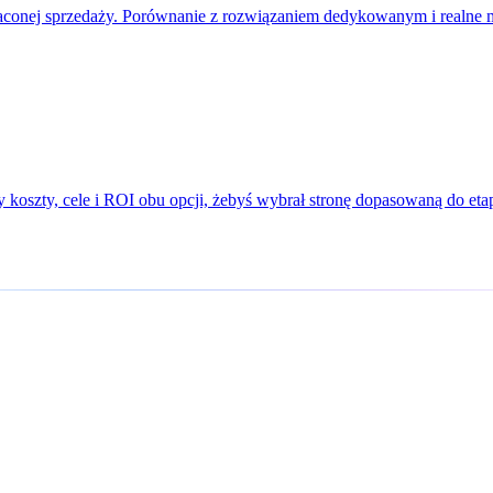
raconej sprzedaży. Porównanie z rozwiązaniem dedykowanym i realne mi
koszty, cele i ROI obu opcji, żebyś wybrał stronę dopasowaną do etap