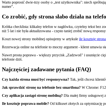
Warto poprosić dwie-trzy osoby o „test użytkownika": niech spróbują
numer".
Co zrobić, gdy strona słabo działa na telef
Krótka checklista: klikalny telefon w nagłówku, czytelny tekst bez
niż 5 lat i nie była aktualizowana - często taniej zrobić nową responsy
Koszt nowej strony mobilnej opisujemy w artykule
ile kosztuje stron
Rezerwacja online na telefonie to mocny argument - klient umawia s
Nawet prosta poprawa - większy przycisk „Zadzwoń" i usunięcie ciężki
telefonie dziś.
Najczęściej zadawane pytania (FAQ)
Czy każda strona musi być responsywna?
Tak, jeśli chcesz klient
Jak sprawdzić stronę na telefonie bez smartfona?
W Chrome: F12, i
Czy aplikacja zastąpi stronę mobilną?
Dla małej firmy usługowej zw
Ile kosztuje poprawa mobile?
Od kilkuset złotych za optymizację po