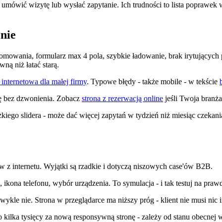
 umówić wizytę lub wysłać zapytanie. Ich trudności to lista poprawek 
onie
 zoomowania, formularz max 4 pola, szybkie ładowanie, brak irytujący
wną niż łatać starą.
a internetowa dla małej firmy
. Typowe błędy - także mobile - w tekście
ię bez dzwonienia. Zobacz
strona z rezerwacją online
jeśli Twoja branża
ego slidera - może dać więcej zapytań w tydzień niż miesiąc czekania 
ów z internetu. Wyjątki są rzadkie i dotyczą niszowych case'ów B2B.
kona telefonu, wybór urządzenia. To symulacja - i tak testuj na praw
ykle nie. Strona w przeglądarce ma niższy próg - klient nie musi nic 
 kilka tysięcy za nową responsywną stronę - zależy od stanu obecnej w