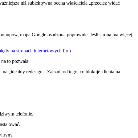
ważniejsza niż subiektywna ocena właściciela „przecież widać
ch popupów, mapa Google osadzona poprawnie. Jeśli strona ma więcej
błędy na stronach internetowych firm
.
 na to pozwala.
na „idealny redesign". Zacznij od tego, co blokuje klienta na
dziwym telefonie.
instalować.
itryny.