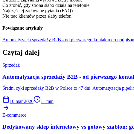
Co zrobić, gdy strona słabo działa na telefonie
Najczęściej zadawane pytania (FAQ)
Nie trac klientów przez słaby telefon
Powiązane artykuły
Automatyzacja sprzedaży B2B - od pierwszego kontaktu do podpis
Czytaj dalej
Sprzedaż
Automatyzacja sprzedaży B2B - od pierwszego kont
Średni cykl sprzedaży B2B w Polsce to 47 dni. Automatyzacja pipeli
16 mar 2026
11 min
E-commerce
Dedykowany sklep internetowy vs gotowy szablon: gdz