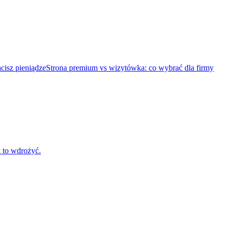
cisz pieniądze
Strona premium vs wizytówka: co wybrać dla firmy
k to wdrożyć.