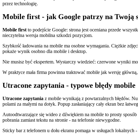
przez technologię.
Mobile first - jak Google patrzy na Twoją 
Mobile first
to podejście Google: strona jest oceniana przede wszystk
nieczytelna wersja mobilna szkodzi pozycjom.
Szybkość ładowania na mobile ma osobne wymagania. Ciężkie zdjęcia, 
pokaże wynik osobno dla mobile i desktop.
Nie musisz być ekspertem. Wystarczy wiedzieć: czerwone wyniki mobi
W praktyce mała firma powinna traktować mobile jak wersję główną, 
Utracone zapytania - typowe błędy mobile
Utracone zapytania
z mobile wynikają z powtarzalnych błędów. Numer
polami za małymi na dotyk. Popup zasłaniający cały ekran bez łatwe
Autoodtwarzające się wideo z dźwiękiem na mobile to prosty sposób n
pobrania zamiast tekstu na stronie - na telefonie niewygodne.
Sticky bar z telefonem u dołu ekranu pomaga w usługach lokalnych - o 