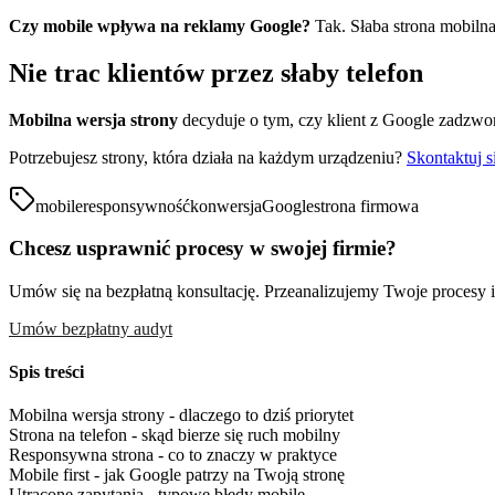
Czy mobile wpływa na reklamy Google?
Tak. Słaba strona mobilna 
Nie trac klientów przez słaby telefon
Mobilna wersja strony
decyduje o tym, czy klient z Google zadzwoni
Potrzebujesz strony, która działa na każdym urządzeniu?
Skontaktuj s
mobile
responsywność
konwersja
Google
strona firmowa
Chcesz usprawnić procesy w swojej firmie?
Umów się na bezpłatną konsultację. Przeanalizujemy Twoje procesy i 
Umów bezpłatny audyt
Spis treści
Mobilna wersja strony - dlaczego to dziś priorytet
Strona na telefon - skąd bierze się ruch mobilny
Responsywna strona - co to znaczy w praktyce
Mobile first - jak Google patrzy na Twoją stronę
Utracone zapytania - typowe błędy mobile