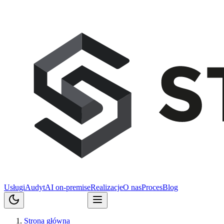
Usługi
Audyt
AI on-premise
Realizacje
O nas
Proces
Blog
Porozmawiajmy
Strona główna