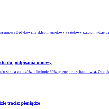
ania umowy
Dedykowany sklep internetowy vs gotowy szablon: gdzie tra
aktu do podpisania umowy
ne'u skraca go o 40% i eliminuje 80% ręcznej pracy handlowca. Oto ja
ie tracisz pieniądze