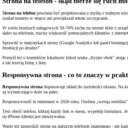
Strona na telefon - skąd bierze się ruch mo
Strona na telefon
powinna być projektowana z myślą o realnym użyciu
szukał numeru w stopce ani powiększał tekstu szczypcami.
W wielu branżach usługowych 50-70% ruchu na stronie idzie z urządzeń
słabo na telefonie, tracisz większość potencjalnych klientów z internet
Sprawdź w statystykach strony (Google Analytics lub panel hostingu), 
frustracji po drodze?
Pomyśl też o kontekście lokalnym: klient szuka „fryzjer obok" stojąc
a nie trzecią firmę z listy.
Responsywna strona - co to znaczy w prak
Responsywna strona
dopasowuje układ do szerokości ekranu. Na komp
są wystarczająco duże na palec.
Responsywność to minimum w 2026 roku. Osobna „wersja mobilna" na 
Test: obróć telefon, kliknij każdy link w menu, wypełnij formularz.
na iPhone klienta jest nieużywalna.
Warto też sprawdzić stronę na starszym telefonie znajomego - nie każ