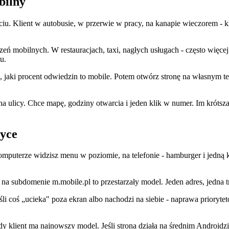
bilny
. Klient w autobusie, w przerwie w pracy, na kanapie wieczorem - krót
 mobilnych. W restauracjach, taxi, nagłych usługach - często więcej. 
u.
jaki procent odwiedzin to mobile. Potem otwórz stronę na własnym telefo
 na ulicy. Chce mapę, godziny otwarcia i jeden klik w numer. Im krótsz
tyce
uterze widzisz menu w poziomie, na telefonie - hamburger i jedną kolu
subdomenie m.mobile.pl to przestarzały model. Jeden adres, jedna tr
 Jeśli coś „ucieka" poza ekran albo nachodzi na siebie - naprawa prio
dy klient ma najnowszy model. Jeśli strona działa na średnim Androidzi