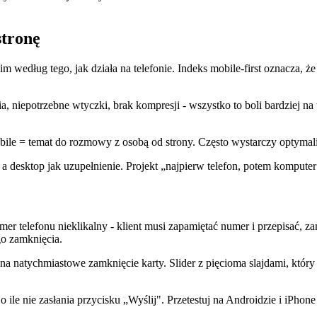
stronę
im według tego, jak działa na telefonie. Indeks mobile-first oznacza, 
niepotrzebne wtyczki, brak kompresji - wszystko to boli bardziej na 
le = temat do rozmowy z osobą od strony. Często wystarczy optymaliz
a desktop jak uzupełnienie. Projekt „najpierw telefon, potem kompute
 telefonu nieklikalny - klient musi zapamiętać numer i przepisać, zam
go zamknięcia.
a natychmiastowe zamknięcie karty. Slider z pięcioma slajdami, który 
ile nie zasłania przycisku „Wyślij". Przetestuj na Androidzie i iPhone