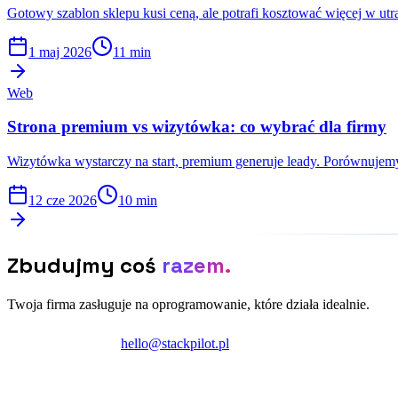
Gotowy szablon sklepu kusi ceną, ale potrafi kosztować więcej w ut
1 maj 2026
11 min
Web
Strona premium vs wizytówka: co wybrać dla firmy
Wizytówka wystarczy na start, premium generuje leady. Porównujemy 
12 cze 2026
10 min
Zbudujmy coś
razem.
Twoja firma zasługuje na oprogramowanie, które działa idealnie.
Zainicjuj projekt
hello@stackpilot.pl