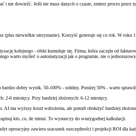
 i nie dowieźć. Jeśli nie masz danych o czasie, zmierz proces przez t
raz (plus niewielkie utrzymanie). Korzyść generuje się co rok. W rok
ację kolejnego - efekt kumuluje się. Firma, która zaczęła od faktur
ego warto myśleć o automatyzacji jak o programie, nie o jednorazowy
ardzo dobry wynik. 50-100% - solidny. Poniżej 50% - warto sprawdz
: 2-6 miesięcy. Przy bardziej złożonych: 6-12 miesięcy.
m. AI ma wyższy koszt wdrożenia, ale potrafi obsłużyć bardziej złożon
apisuj kto, co, ile minut. To wystarczy do wiarygodnej kalkulacji.
udyt operacyjny zawiera szacunek oszczędności i projekcji ROI dla 