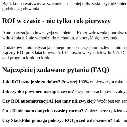
Bądź konserwatywny w szacunkach - lepiej miło zaskoczyć niż obiecać
godzina zgadywania.
ROI w czasie - nie tylko rok pierwszy
Automatyzacja to inwestycja wieloletnia. Koszt wdrożenia ponosisz 
wdrożenia już nie wchodzi do rachunku, a korzyść się utrzymuje.
Dodatkowo automatyzacja jednego procesu często umożliwia automatyz
Łączny ROI po 3 latach bywa 5-10× kosztu wszystkich wdrożeń. Dlat
taki program krok po kroku.
Najczęściej zadawane pytania (FAQ)
Jaki ROI uznaje się za dobry?
Powyżej 100% w pierwszym roku to b
Jak szybko powinien nastąpić zwrot?
Przy procesach powtarzalnych
Czy ROI automatyzacji AI jest inny niż zwykłej?
Wzór jest ten sa
Co jeśli nie mam danych o czasie procesu?
Zmierz przez tydzień - z
Czy StackPilot pomaga policzyć ROI przed wdrożeniem?
Tak - a