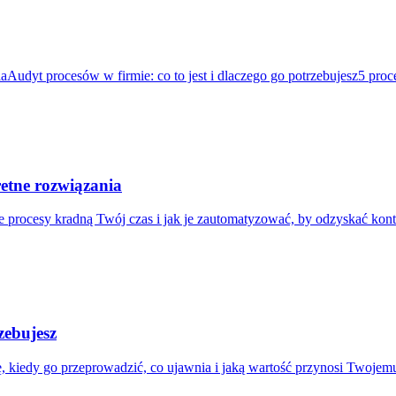
ia
Audyt procesów w firmie: co to jest i dlaczego go potrzebujesz
5 proc
kretne rozwiązania
e procesy kradną Twój czas i jak je zautomatyzować, by odzyskać kont
zebujesz
ę, kiedy go przeprowadzić, co ujawnia i jaką wartość przynosi Twojem