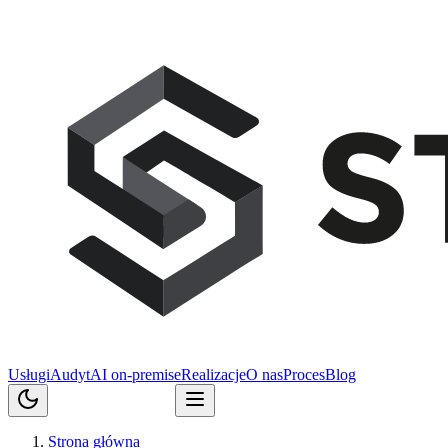
Usługi
Audyt
AI on-premise
Realizacje
O nas
Proces
Blog
Porozmawiajmy
Strona główna