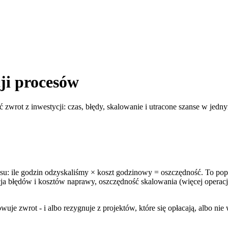
ji procesów
ć zwrot z inwestycji: czas, błędy, skalowanie i utracone szanse w jed
su: ile godzin odzyskaliśmy × koszt godzinowy = oszczędność. To pop
cja błędów i kosztów naprawy, oszczędność skalowania (więcej operac
owuje zwrot - i albo rezygnuje z projektów, które się opłacają, albo ni