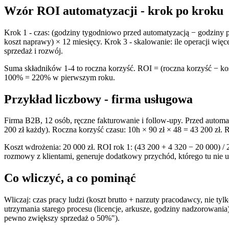
Wzór ROI automatyzacji - krok po kroku
Krok 1 - czas: (godziny tygodniowo przed automatyzacją − godziny p
koszt naprawy) × 12 miesięcy. Krok 3 - skalowanie: ile operacji wi
sprzedaż i rozwój.
Suma składników 1-4 to roczna korzyść. ROI = (roczna korzyść − kos
100% = 220% w pierwszym roku.
Przykład liczbowy - firma usługowa
Firma B2B, 12 osób, ręczne fakturowanie i follow-upy. Przed automat
200 zł każdy). Roczna korzyść czasu: 10h × 90 zł × 48 = 43 200 zł. R
Koszt wdrożenia: 20 000 zł. ROI rok 1: (43 200 + 4 320 − 20 000) /
rozmowy z klientami, generuje dodatkowy przychód, którego tu nie 
Co wliczyć, a co pominąć
Wliczaj: czas pracy ludzi (koszt brutto + narzuty pracodawcy, nie tyl
utrzymania starego procesu (licencje, arkusze, godziny nadzorowania).
pewno zwiększy sprzedaż o 50%").