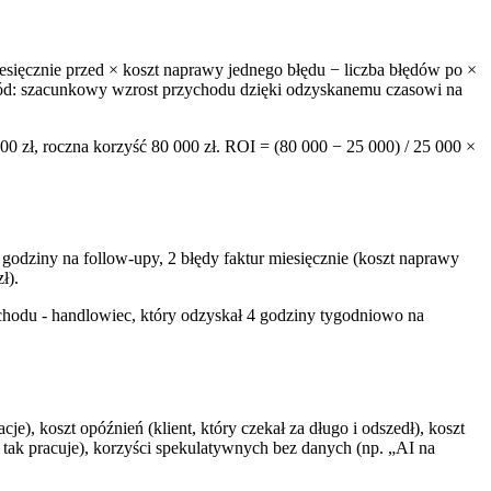
esięcznie przed × koszt naprawy jednego błędu − liczba błędów po ×
zychód: szacunkowy wzrost przychodu dzięki odzyskanemu czasowi na
0 zł, roczna korzyść 80 000 zł. ROI = (80 000 − 25 000) / 25 000 ×
 godziny na follow-upy, 2 błędy faktur miesięcznie (koszt naprawy
ł).
ychodu - handlowiec, który odzyskał 4 godziny tygodniowo na
je), koszt opóźnień (klient, który czekał za długo i odszedł), koszt
 i tak pracuje), korzyści spekulatywnych bez danych (np. „AI na