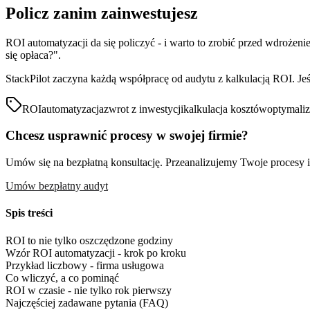
Policz zanim zainwestujesz
ROI automatyzacji da się policzyć - i warto to zrobić przed wdrożeni
się opłaca?".
StackPilot zaczyna każdą współpracę od audytu z kalkulacją ROI. Jeś
ROI
automatyzacja
zwrot z inwestycji
kalkulacja kosztów
optymaliz
Chcesz usprawnić procesy w swojej firmie?
Umów się na bezpłatną konsultację. Przeanalizujemy Twoje procesy i 
Umów bezpłatny audyt
Spis treści
ROI to nie tylko oszczędzone godziny
Wzór ROI automatyzacji - krok po kroku
Przykład liczbowy - firma usługowa
Co wliczyć, a co pominąć
ROI w czasie - nie tylko rok pierwszy
Najczęściej zadawane pytania (FAQ)