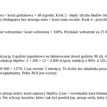
o) × koszt godzinowy × 48 tygodni. Krok 2 - błędy: (liczba błędów mi
ęcej obsługujesz bez nowego etatu × koszt etatu rocznie. Krok 4 - pr
zt wdrożenia) / koszt wdrożenia × 100%. Przykład: wdrożenie za 25 00
yzacją: 6 godzin tygodniowo na fakturowanie (koszt godziny 90 zł), 4
edukcja błędów: 2 × 200 × 12 = 4 800 zł (przy redukcji o 90%: 4 320 z
 20 000 = 137%. Czas zwrotu: 5 miesięcy. To liczby bez składnika prz
uwzględniamy. Pełny ROI jest wyższy.
ko pensja netto), koszt naprawy błędów (czas + ewentualne kary/reklamac
 Nie wliczaj: kosztów, które i tak byś poniósł (np. pensja szefa, który