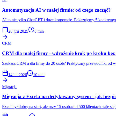
Automatyzacja AI w małej firmie: od czego zacząć?
AI to nie tylko ChatGPT i duże korporacje. Pokazujemy 5 konkretnych
28 gru 2025
8 min
CRM
CRM dla małej firmy - wdrożenie krok po kroku bez
Szukasz CRM-a dla firmy do 20 osób? Praktyczny przewodnik: od wy
14 lut 2026
10 min
Migracja
Migracja z Excela na dedykowany system - jak bezpie
Excel był dobry na start, ale przy 15 osobach i 500 klientach staje 