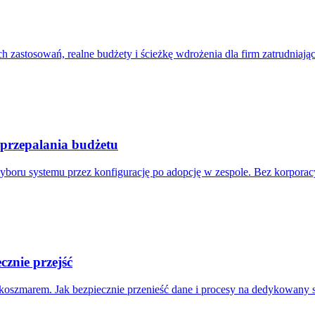
 zastosowań, realne budżety i ścieżkę wdrożenia dla firm zatrudniają
 przepalania budżetu
boru systemu przez konfigurację po adopcję w zespole. Bez korporac
cznie przejść
się koszmarem. Jak bezpiecznie przenieść dane i procesy na dedykowany