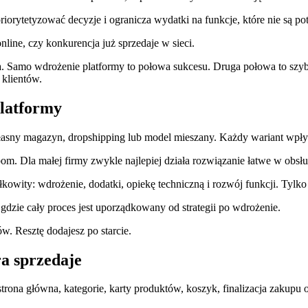
riorytetyzować decyzje i ogranicza wydatki na funkcje, które nie są p
line, czy konkurencja już sprzedaje w sieci.
enta. Samo wdrożenie platformy to połowa sukcesu. Druga połowa to szy
 klientów.
platformy
asny magazyn, dropshipping lub model mieszany. Każdy wariant wpływa 
 Dla małej firmy zwykle najlepiej działa rozwiązanie łatwe w obsłudz
kowity: wdrożenie, dodatki, opiekę techniczną i rozwój funkcji. Tylko
 gdzie cały proces jest uporządkowany od strategii po wdrożenie.
ów. Resztę dodajesz po starcie.
ra sprzedaje
 strona główna, kategorie, karty produktów, koszyk, finalizacja zakup