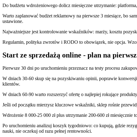
Do budżetu wdrożeniowego dolicz miesięczne utrzymanie: platforma, h
Warto zaplanować budżet reklamowy na pierwsze 3 miesiące, bo sam 
ustawione.
Najważniejsze jest kontrolowanie wskaźników: marży, kosztu pozysk
Regulamin, polityka zwrotów i RODO to obowiązek, nie opcja. Wzor
Start ze sprzedażą online - plan na pierwsz
Pierwsze 30 dni po uruchomieniu przeznacz na testy procesu zakupo
W dniach 30-60 skup się na pozyskiwaniu opinii, poprawie konwersj
klientów.
W dniach 60-90 warto rozszerzyć ofertę o najlepiej rokujące produkt
Jeśli od początku mierzysz kluczowe wskaźniki, sklep rośnie przewi
Wdrożenie 8 000-25 000 zł plus utrzymanie 200-600 zł miesięcznie to
Po uruchomieniu analizuj koszyk tygodniowo: co kupują, gdzie rezygnu
nauki, nie oczekuj od razu pełnej rentowności.