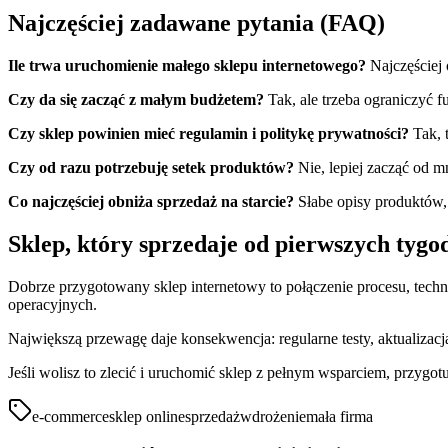
Najczęściej zadawane pytania (FAQ)
Ile trwa uruchomienie małego sklepu internetowego?
Najczęściej o
Czy da się zacząć z małym budżetem?
Tak, ale trzeba ograniczyć fu
Czy sklep powinien mieć regulamin i politykę prywatności?
Tak, 
Czy od razu potrzebuję setek produktów?
Nie, lepiej zacząć od mn
Co najczęściej obniża sprzedaż na starcie?
Słabe opisy produktów,
Sklep, który sprzedaje od pierwszych tygo
Dobrze przygotowany sklep internetowy to połączenie procesu, techno
operacyjnych.
Największą przewagę daje konsekwencja: regularne testy, aktualizacja 
Jeśli wolisz to zlecić i uruchomić sklep z pełnym wsparciem, przyg
e-commerce
sklep online
sprzedaż
wdrożenie
mała firma