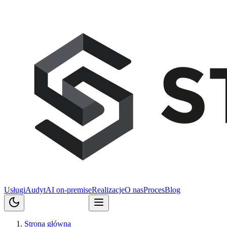
Usługi
Audyt
AI on-premise
Realizacje
O nas
Proces
Blog
Porozmawiajmy
Strona główna