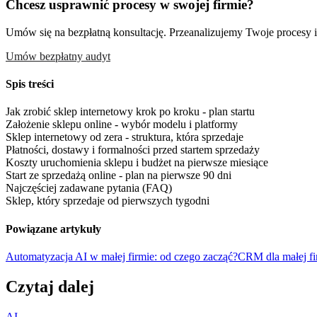
Chcesz usprawnić procesy w swojej firmie?
Umów się na bezpłatną konsultację. Przeanalizujemy Twoje procesy i 
Umów bezpłatny audyt
Spis treści
Jak zrobić sklep internetowy krok po kroku - plan startu
Założenie sklepu online - wybór modelu i platformy
Sklep internetowy od zera - struktura, która sprzedaje
Płatności, dostawy i formalności przed startem sprzedaży
Koszty uruchomienia sklepu i budżet na pierwsze miesiące
Start ze sprzedażą online - plan na pierwsze 90 dni
Najczęściej zadawane pytania (FAQ)
Sklep, który sprzedaje od pierwszych tygodni
Powiązane artykuły
Automatyzacja AI w małej firmie: od czego zacząć?
CRM dla małej fi
Czytaj dalej
AI