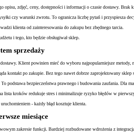
 opisu, zdjęć, ceny, dostępności i informacji o czasie dostawy. Brak
ysyłki czy warunki zwrotu. To ogranicza liczbę pytań i przyspiesza de
wadzi klienta od zainteresowania do zakupu bez zbędnego tarcia.
żetu i tego, kto będzie obsługiwał sklep.
artem sprzedaży
i dostawy. Klient powinien mieć do wyboru najpopularniejsze metody, n
ląda kontakt po zakupie. Bez tego nawet dobrze zaprojektowany sklep s
ch. To podstawa bezpieczeństwa prawnego i budowania zaufania. Dla ma
 lista kroków redukuje stres i minimalizuje ryzyko błędów w pierwsz
 uruchomieniem - każdy błąd kosztuje klienta.
ierwsze miesiące
tawowym zakresie funkcji. Bardziej rozbudowane wdrożenia z integrac