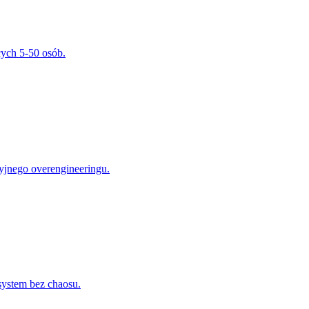
cych 5-50 osób.
yjnego overengineeringu.
 system bez chaosu.