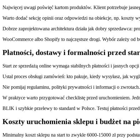
Najwięcej uwagi poświęć kartom produktów. Klient potrzebuje jasnego
Warto dodać sekcję opinii oraz odpowiedzi na obiekcje, np. koszty w
Dobrze zaprojektowana architektura działa jak dobry sprzedawca: pro
WooCommerce albo Shopify to najczęstsze drogi. Wybór zależy od bud
Płatności, dostawy i formalności przed st
Start ze sprzedażą online wymaga stabilnych płatności i jasnych opcj
Ustal proces obsługi zamówień: kto pakuje, kiedy wysyłasz, jak wyg
Nie pomijaj regulaminu, polityki prywatności i informacji o zwrota
W praktyce warto przygotować checklistę przed uruchomieniem. Jedna
BLIK i szybkie przelewy to standard w Polsce. Testuj płatności przed
Koszty uruchomienia sklepu i budżet na p
Minimalny koszt sklepu na start to zwykle 6000-15000 zł przy pods