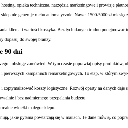
osting, opieka techniczna, narzędzia marketingowe i prowizje płatnośc
sklep nie generuje ruchu automatycznie. Nawet 1500-5000 zł miesięczn
ania klienta i wartości koszyka. Bez tych danych trudno podejmować t
y dopasuj do swojej branży.
e 90 dni
wego i obsługę zamówień. W tym czasie poprawiaj opisy produktów, ukł
i i pierwszych kampaniach remarketingowych. To etap, w którym zwykl
y i zoptymalizować koszty logistyczne. Rozwój oparty na danych daje s
dywalnie i bez nadmiernego przepalania budżetu.
 realne widełki małego sklepu.
ją, jakie pytania powtarzają się w mailach. Te dane mówią, co poprawić