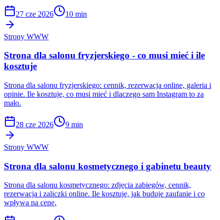
27 cze 2026
10 min
Strony WWW
Strona dla salonu fryzjerskiego - co musi mieć i ile
kosztuje
Strona dla salonu fryzjerskiego: cennik, rezerwacja online, galeria i
opinie. Ile kosztuje, co musi mieć i dlaczego sam Instagram to za
mało.
28 cze 2026
9 min
Strony WWW
Strona dla salonu kosmetycznego i gabinetu beauty
Strona dla salonu kosmetycznego: zdjęcia zabiegów, cennik,
rezerwacja i zaliczki online. Ile kosztuje, jak buduje zaufanie i co
wpływa na cenę.