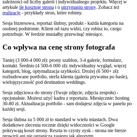
zależności od liczby galerii i indywidualnego projektu. Więcej w
artykule
ile kosztuje strona
i o
utrzymaniu strony
. Zobacz też
realizacje
- przykłady stron, które robimy.
Sesja biznesowa, reportaż ślubny, produkt - każda kategoria na
osobnej podstronie. Klient od razu widzi, czy robisz to, czego
potrzebuje. W feedzie musiałby przewinąć miesiące.
Co wpływa na cenę strony fotografa
Taniej (3 000-4 000 zł): prosty szablon, 3-4 galerie, formularz,
kontakt. Średnio (4 500-6 000 zł): indywidualny wygląd, więcej
kategorii, blog, optymalizacja szybkości. Drożej (6 500+ zł):
rozbudowane portfolio, strefa klienta (galeria prywatna po hasle),
wielojęzyczność pod destination weddings.
Sesja zdjęciowa do strony (Twoje zdjęcie, zdjęcia zespołu) -
opcjonalnie. Możesz użyć kadru z reportażu. Miesięcznie: hosting
30-80 zł. Aktualizacja portfolio - sam dodajesz zdjęcia w panelu po
każdej sesji.
Sesja ślubna za 5 000 zł to standard w wielu miastach. Dwa
dodatkowe zlecenia rocznie dzięki widoczności w Google
pokrywają koszt strony. Reszta to czysty zysk - strona nie bierze
prowizji ani nie ogranicza zasięgu jak algorytm.