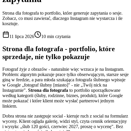
Strona dla fotografa to portfolio, które generuje zapytania o sesje.
Zobacz, co musi zawierać, dlaczego Instagram nie wystarcza i ile
kosztuje.
11 lipca 2026
10 min
czytania
Strona dla fotografa - portfolio, które
sprzedaje, nie tylko pokazuje
Fotograf żyje z obrazów - naturalnie więc wrzuca je na Instagram.
Problem: algorytm pokazuje prace tylko obserwującym, starsze sesje
giną w feedzie, a para młoda szukająca fotografa ślubnego wpisuje
w Google „fotograf ślubny [miasto]" - nie „Twój nick na
Instagramie".
Strona dla fotografa
to portfolio uporządkowane
według kategorii (śluby, rodzinne, biznes, produkt), które Google
może pokazać i które klient może wysłać partnerowi jednym
linkiem.
Dobra strona nie zastępuje social - kieruje ruch z social na formularz
wyceny. Klient ogląda galerię, widzi styl, czyta cennik orientacyjny
i wysyła: „ślub 120 gości, czerwiec 2027, proszę o wycenę". Bez