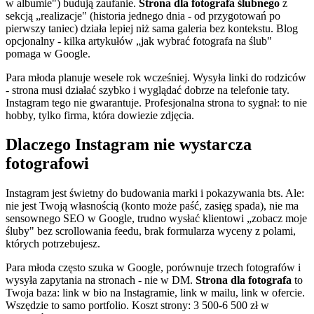
w albumie") budują zaufanie.
Strona dla fotografa ślubnego
z
sekcją „realizacje" (historia jednego dnia - od przygotowań po
pierwszy taniec) działa lepiej niż sama galeria bez kontekstu. Blog
opcjonalny - kilka artykułów „jak wybrać fotografa na ślub"
pomaga w Google.
Para młoda planuje wesele rok wcześniej. Wysyła linki do rodziców
- strona musi działać szybko i wyglądać dobrze na telefonie taty.
Instagram tego nie gwarantuje. Profesjonalna strona to sygnał: to nie
hobby, tylko firma, która dowiezie zdjęcia.
Dlaczego Instagram nie wystarcza
fotografowi
Instagram jest świetny do budowania marki i pokazywania bts. Ale:
nie jest Twoją własnością (konto może paść, zasięg spada), nie ma
sensownego SEO w Google, trudno wysłać klientowi „zobacz moje
śluby" bez scrollowania feedu, brak formularza wyceny z polami,
których potrzebujesz.
Para młoda często szuka w Google, porównuje trzech fotografów i
wysyła zapytania na stronach - nie w DM.
Strona dla fotografa
to
Twoja baza: link w bio na Instagramie, link w mailu, link w ofercie.
Wszędzie to samo portfolio. Koszt strony: 3 500-6 500 zł w