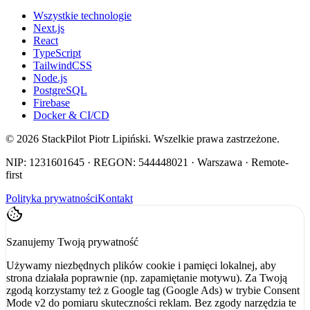
Wszystkie technologie
Next.js
React
TypeScript
TailwindCSS
Node.js
PostgreSQL
Firebase
Docker & CI/CD
©
2026
StackPilot Piotr Lipiński. Wszelkie prawa zastrzeżone.
NIP: 1231601645 · REGON: 544448021 · Warszawa · Remote-
first
Polityka prywatności
Kontakt
Szanujemy Twoją prywatność
Używamy niezbędnych plików cookie i pamięci lokalnej, aby
strona działała poprawnie (np. zapamiętanie motywu). Za Twoją
zgodą korzystamy też z Google tag (Google Ads) w trybie Consent
Mode v2 do pomiaru skuteczności reklam. Bez zgody narzędzia te