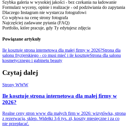
Szybka galeria w wysokiej jakości - bez czekania na ładowanie
Formularz wyceny, opinie i realizacje - od podziwiania do zapytania
Dlaczego Instagram nie wystarcza fotografowi
Co wpływa na cenę strony fotografa
Najczęściej zadawane pytania (FAQ)
Portfolio, które pracuje, gdy Ty edytujesz zdjęcia
Powiązane artykuły
Ile kosztuje strona internetowa dla małej firmy w 2026?
Strona dla
salonu fryzjerskiego - co musi mieć i ile kosztuje
Strona dla salonu
kosmetycznego i gabinetu beauty
Czytaj dalej
Strony WWW
Ile kosztuje strona internetowa dla małej firmy w
2026?
Realne ceny stron www dla małych firm w 2026: wizytówka, strona
z rezerwacją, sklep. Widełki 3-6 tys. zł, koszty miesięczne i za co
nie przepłacać.