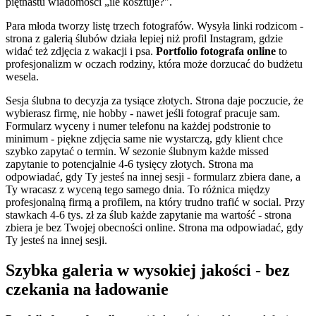
piętnastu wiadomości „ile kosztuje?".
Para młoda tworzy listę trzech fotografów. Wysyła linki rodzicom -
strona z galerią ślubów działa lepiej niż profil Instagram, gdzie
widać też zdjęcia z wakacji i psa.
Portfolio fotografa online
to
profesjonalizm w oczach rodziny, która może dorzucać do budżetu
wesela.
Sesja ślubna to decyzja za tysiące złotych. Strona daje poczucie, że
wybierasz firmę, nie hobby - nawet jeśli fotograf pracuje sam.
Formularz wyceny i numer telefonu na każdej podstronie to
minimum - piękne zdjęcia same nie wystarczą, gdy klient chce
szybko zapytać o termin. W sezonie ślubnym każde missed
zapytanie to potencjalnie 4-6 tysięcy złotych. Strona ma
odpowiadać, gdy Ty jesteś na innej sesji - formularz zbiera dane, a
Ty wracasz z wyceną tego samego dnia. To różnica między
profesjonalną firmą a profilem, na który trudno trafić w social. Przy
stawkach 4-6 tys. zł za ślub każde zapytanie ma wartość - strona
zbiera je bez Twojej obecności online. Strona ma odpowiadać, gdy
Ty jesteś na innej sesji.
Szybka galeria w wysokiej jakości - bez
czekania na ładowanie