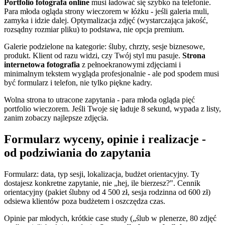
Portfolio fotografa online
musi ładować się szybko na telefonie.
Para młoda ogląda strony wieczorem w łóżku - jeśli galeria muli,
zamyka i idzie dalej. Optymalizacja zdjęć (wystarczająca jakość,
rozsądny rozmiar pliku) to podstawa, nie opcja premium.
Galerie podzielone na kategorie: śluby, chrzty, sesje biznesowe,
produkt. Klient od razu widzi, czy Twój styl mu pasuje.
Strona
internetowa fotografia
z pełnoekranowymi zdjęciami i
minimalnym tekstem wygląda profesjonalnie - ale pod spodem musi
być formularz i telefon, nie tylko piękne kadry.
Wolna strona to utracone zapytania - para młoda ogląda pięć
portfolio wieczorem. Jeśli Twoje się ładuje 8 sekund, wypada z listy,
zanim zobaczy najlepsze zdjęcia.
Formularz wyceny, opinie i realizacje -
od podziwiania do zapytania
Formularz: data, typ sesji, lokalizacja, budżet orientacyjny. Ty
dostajesz konkretne zapytanie, nie „hej, ile bierzesz?". Cennik
orientacyjny (pakiet ślubny od 4 500 zł, sesja rodzinna od 600 zł)
odsiewa klientów poza budżetem i oszczędza czas.
Opinie par młodych, krótkie case study („ślub w plenerze, 80 zdjęć