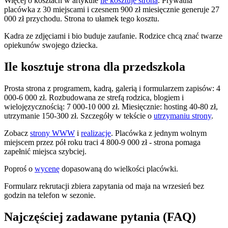
Więcej o kosztach w artykule
ile kosztuje strona
. Prywatna
placówka z 30 miejscami i czesnem 900 zł miesięcznie generuje 27
000 zł przychodu. Strona to ułamek tego kosztu.
Kadra ze zdjęciami i bio buduje zaufanie. Rodzice chcą znać twarze
opiekunów swojego dziecka.
Ile kosztuje strona dla przedszkola
Prosta strona z programem, kadrą, galerią i formularzem zapisów: 4
000-6 000 zł. Rozbudowana ze strefą rodzica, blogiem i
wielojęzycznością: 7 000-10 000 zł. Miesięcznie: hosting 40-80 zł,
utrzymanie 150-300 zł. Szczegóły w tekście o
utrzymaniu strony
.
Zobacz
strony WWW
i
realizacje
. Placówka z jednym wolnym
miejscem przez pół roku traci 4 800-9 000 zł - strona pomaga
zapełnić miejsca szybciej.
Poproś o
wycenę
dopasowaną do wielkości placówki.
Formularz rekrutacji zbiera zapytania od maja na wrzesień bez
godzin na telefon w sezonie.
Najczęściej zadawane pytania (FAQ)