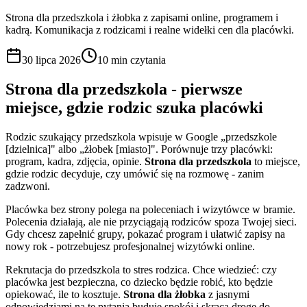
Strona dla przedszkola i żłobka z zapisami online, programem i
kadrą. Komunikacja z rodzicami i realne widełki cen dla placówki.
30 lipca 2026
10 min
czytania
Strona dla przedszkola - pierwsze
miejsce, gdzie rodzic szuka placówki
Rodzic szukający przedszkola wpisuje w Google „przedszkole
[dzielnica]" albo „żłobek [miasto]". Porównuje trzy placówki:
program, kadra, zdjęcia, opinie.
Strona dla przedszkola
to miejsce,
gdzie rodzic decyduje, czy umówić się na rozmowę - zanim
zadzwoni.
Placówka bez strony polega na poleceniach i wizytówce w bramie.
Polecenia działają, ale nie przyciągają rodziców spoza Twojej sieci.
Gdy chcesz zapełnić grupy, pokazać program i ułatwić zapisy na
nowy rok - potrzebujesz profesjonalnej wizytówki online.
Rekrutacja do przedszkola to stres rodzica. Chce wiedzieć: czy
placówka jest bezpieczna, co dziecko będzie robić, kto będzie
opiekować, ile to kosztuje.
Strona dla żłobka
z jasnymi
odpowiedziami na te pytania buduje spokój i skraca drogę do