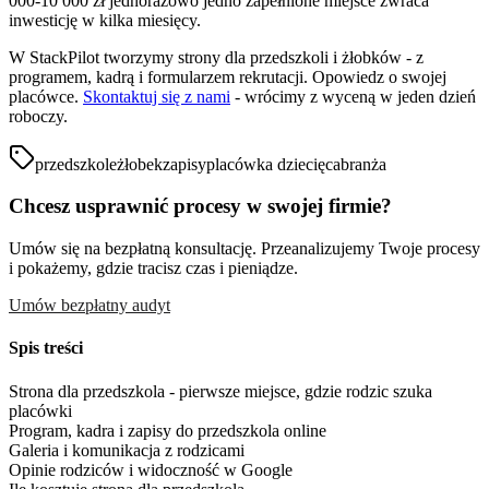
000-10 000 zł jednorazowo jedno zapełnione miejsce zwraca
inwesticję w kilka miesięcy.
W StackPilot tworzymy strony dla przedszkoli i żłobków - z
programem, kadrą i formularzem rekrutacji. Opowiedz o swojej
placówce.
Skontaktuj się z nami
- wrócimy z wyceną w jeden dzień
roboczy.
przedszkole
żłobek
zapisy
placówka dziecięca
branża
Chcesz usprawnić procesy w swojej firmie?
Umów się na bezpłatną konsultację. Przeanalizujemy Twoje procesy
i pokażemy, gdzie tracisz czas i pieniądze.
Umów bezpłatny audyt
Spis treści
Strona dla przedszkola - pierwsze miejsce, gdzie rodzic szuka
placówki
Program, kadra i zapisy do przedszkola online
Galeria i komunikacja z rodzicami
Opinie rodziców i widoczność w Google