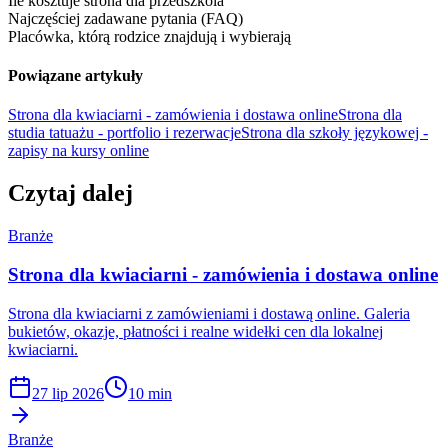
Ile kosztuje strona dla przedszkola
Najczęściej zadawane pytania (FAQ)
Placówka, którą rodzice znajdują i wybierają
Powiązane artykuły
Strona dla kwiaciarni - zamówienia i dostawa online
Strona dla
studia tatuażu - portfolio i rezerwacje
Strona dla szkoły językowej -
zapisy na kursy online
Czytaj dalej
Branże
Strona dla kwiaciarni - zamówienia i dostawa online
Strona dla kwiaciarni z zamówieniami i dostawą online. Galeria
bukietów, okazje, płatności i realne widełki cen dla lokalnej
kwiaciarni.
27 lip 2026
10 min
Branże