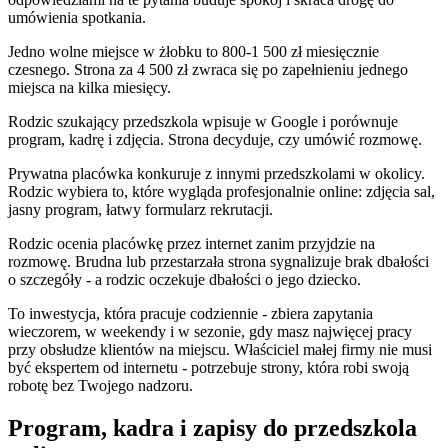
umówienia spotkania.
Jedno wolne miejsce w żłobku to 800-1 500 zł miesięcznie
czesnego. Strona za 4 500 zł zwraca się po zapełnieniu jednego
miejsca na kilka miesięcy.
Rodzic szukający przedszkola wpisuje w Google i porównuje
program, kadrę i zdjęcia. Strona decyduje, czy umówić rozmowę.
Prywatna placówka konkuruje z innymi przedszkolami w okolicy.
Rodzic wybiera to, które wygląda profesjonalnie online: zdjęcia sal,
jasny program, łatwy formularz rekrutacji.
Rodzic ocenia placówkę przez internet zanim przyjdzie na
rozmowę. Brudna lub przestarzała strona sygnalizuje brak dbałości
o szczegóły - a rodzic oczekuje dbałości o jego dziecko.
To inwestycja, która pracuje codziennie - zbiera zapytania
wieczorem, w weekendy i w sezonie, gdy masz najwięcej pracy
przy obsłudze klientów na miejscu. Właściciel małej firmy nie musi
być ekspertem od internetu - potrzebuje strony, która robi swoją
robotę bez Twojego nadzoru.
Program, kadra i zapisy do przedszkola