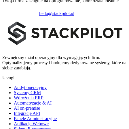
Twoja firma zasługuje na oprogramowanie, które działa idealnie.
Zainicjuj projekt
hello@stackpilot.pl
Zewnętrzny dział operacyjny dla wymagających firm.
Optymalizujemy procesy i budujemy dedykowane systemy, które na
siebie zarabiają.
Usługi
Audyt operacyjny
Systemy CRM
Wdrożenia ERP
Automatyzacje & AI
AI on-premise
Integracje API
Panele Administracyjne
Aplikacje Webowe
Sklepy E-commerce