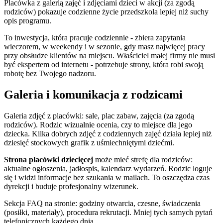
Placówka z galerią zajęć i zdjęciami dzieci w akcji (za zgodą
rodziców) pokazuje codzienne życie przedszkola lepiej niż suchy
opis programu.
To inwestycja, która pracuje codziennie - zbiera zapytania
wieczorem, w weekendy i w sezonie, gdy masz najwięcej pracy
przy obsłudze klientów na miejscu. Właściciel małej firmy nie musi
być ekspertem od internetu - potrzebuje strony, która robi swoją
robotę bez Twojego nadzoru.
Galeria i komunikacja z rodzicami
Galeria zdjęć z placówki: sale, plac zabaw, zajęcia (za zgodą
rodziców). Rodzic wizualnie ocenia, czy to miejsce dla jego
dziecka. Kilka dobrych zdjęć z codziennych zajęć działa lepiej niż
dziesięć stockowych grafik z uśmiechniętymi dziećmi.
Strona placówki dziecięcej
może mieć strefę dla rodziców:
aktualne ogłoszenia, jadłospis, kalendarz wydarzeń. Rodzic loguje
się i widzi informacje bez szukania w mailach. To oszczędza czas
dyrekcji i buduje profesjonalny wizerunek.
Sekcja FAQ na stronie: godziny otwarcia, czesne, świadczenia
(posiłki, materiały), procedura rekrutacji. Mniej tych samych pytań
telefonicznych każdego dnia.