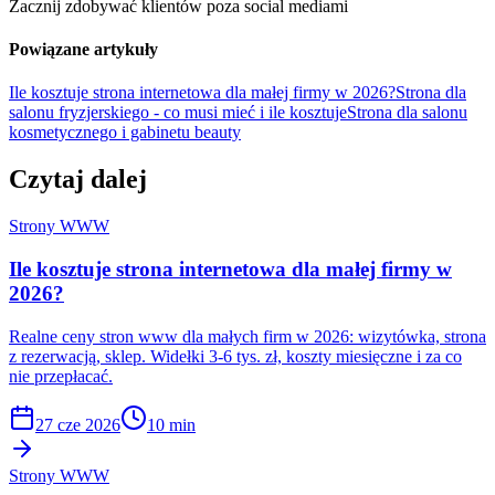
Zacznij zdobywać klientów poza social mediami
Powiązane artykuły
Ile kosztuje strona internetowa dla małej firmy w 2026?
Strona dla
salonu fryzjerskiego - co musi mieć i ile kosztuje
Strona dla salonu
kosmetycznego i gabinetu beauty
Czytaj dalej
Strony WWW
Ile kosztuje strona internetowa dla małej firmy w
2026?
Realne ceny stron www dla małych firm w 2026: wizytówka, strona
z rezerwacją, sklep. Widełki 3-6 tys. zł, koszty miesięczne i za co
nie przepłacać.
27 cze 2026
10 min
Strony WWW