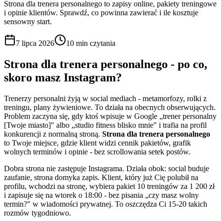
Strona dla trenera personalnego to zapisy online, pakiety treningowe
i opinie klientów. Sprawdź, co powinna zawierać i ile kosztuje
sensowny start.
7 lipca 2026
10 min
czytania
Strona dla trenera personalnego - po co,
skoro masz Instagram?
Trenerzy personalni żyją w social mediach - metamorfozy, rolki z
treningu, plany żywieniowe. To działa na obecnych obserwujących.
Problem zaczyna się, gdy ktoś wpisuje w Google „trener personalny
[Twoje miasto]" albo „studio fitness blisko mnie" i trafia na profil
konkurencji z normalną stroną.
Strona dla trenera personalnego
to Twoje miejsce, gdzie klient widzi cennik pakietów, grafik
wolnych terminów i opinie - bez scrollowania setek postów.
Dobra strona nie zastępuje Instagrama. Działa obok: social buduje
zaufanie, strona domyka zapis. Klient, który już Cię polubił na
profilu, wchodzi na stronę, wybiera pakiet 10 treningów za 1 200 zł
i zapisuje się na wtorek o 18:00 - bez pisania „czy masz wolny
termin?" w wiadomości prywatnej. To oszczędza Ci 15-20 takich
rozmów tygodniowo.