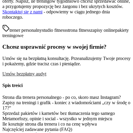
oferty. Napisz, ile treningów tygodniowo chcesz sprzedawać online,
a przygotujemy propozycję bez żargonu i bez ukrytych kosztów.
Skontaktuj się z nami
- odpowiemy w ciągu jednego dnia
roboczego.
trener personalny
studio fitness
strona fitness
zapisy online
pakiety
treningowe
Chcesz usprawnić procesy w swojej firmie?
Umów się na bezpłatną konsultację. Przeanalizujemy Twoje procesy
i pokażemy, gdzie tracisz czas i pieniądze.
Umów bezpłatny audyt
Spis treści
Strona dla trenera personalnego - po co, skoro masz Instagram?
Zapisy na treningi i grafik - koniec z wiadomościami „czy w środę o
17?"
Sprzedaż pakietów i karnetów bez tłumaczenia tego samego
Metamorfozy, opinie i social - wszystko w jednym miejscu
Ile kosztuje strona dla trenera i co na cenę wpływa
Najczęściej zadawane pytania (FAQ)