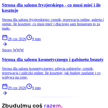
Strona dla salonu fryzjerskiego - co musi mieć i ile
kosztuje
Strona dla salonu fryzjerskiego: cennik, rezerwacja online, galeria i
opinie. Ile kosztuje, co musi mieć i dlaczego sam Instagram to za
mało.
28 cze 2026
9 min
Strony WWW
Strona dla salonu kosmetycznego i gabinetu beauty
Strona dla salonu kosmetycznego: zdjęcia zabiegów, cennik,
rezerwacja i zaliczki online. Ile kosztuje, jak buduje zaufanie i co
wpływa na cenę.
29 cze 2026
9 min
Zbudujmy coś
razem.