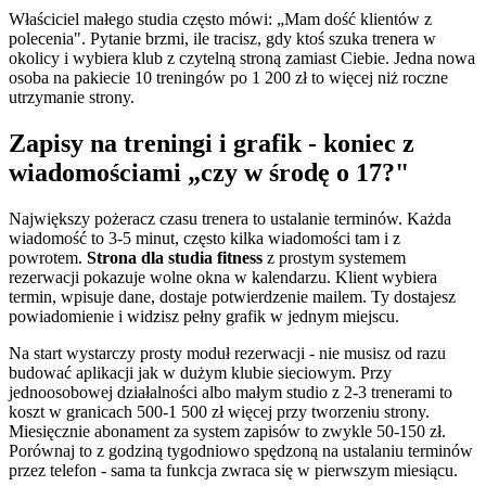
Właściciel małego studia często mówi: „Mam dość klientów z
polecenia". Pytanie brzmi, ile tracisz, gdy ktoś szuka trenera w
okolicy i wybiera klub z czytelną stroną zamiast Ciebie. Jedna nowa
osoba na pakiecie 10 treningów po 1 200 zł to więcej niż roczne
utrzymanie strony.
Zapisy na treningi i grafik - koniec z
wiadomościami „czy w środę o 17?"
Największy pożeracz czasu trenera to ustalanie terminów. Każda
wiadomość to 3-5 minut, często kilka wiadomości tam i z
powrotem.
Strona dla studia fitness
z prostym systemem
rezerwacji pokazuje wolne okna w kalendarzu. Klient wybiera
termin, wpisuje dane, dostaje potwierdzenie mailem. Ty dostajesz
powiadomienie i widzisz pełny grafik w jednym miejscu.
Na start wystarczy prosty moduł rezerwacji - nie musisz od razu
budować aplikacji jak w dużym klubie sieciowym. Przy
jednoosobowej działalności albo małym studio z 2-3 trenerami to
koszt w granicach 500-1 500 zł więcej przy tworzeniu strony.
Miesięcznie abonament za system zapisów to zwykle 50-150 zł.
Porównaj to z godziną tygodniowo spędzoną na ustalaniu terminów
przez telefon - sama ta funkcja zwraca się w pierwszym miesiącu.