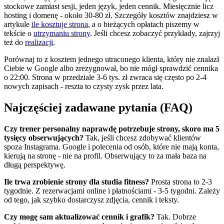
stockowe zamiast sesji, jeden język, jeden cennik. Miesięcznie licz
hosting i domenę - około 30-80 zł. Szczegóły kosztów znajdziesz w
artykule
ile kosztuje strona
, a o bieżących opłatach piszemy w
tekście o
utrzymaniu strony
. Jeśli chcesz zobaczyć przykłady, zajrzyj
też do
realizacji
.
Porównaj to z kosztem jednego utraconego klienta, który nie znalazł
Ciebie w Google albo zrezygnował, bo nie mógł sprawdzić cennika
o 22:00. Strona w przedziale 3-6 tys. zł zwraca się często po 2-4
nowych zapisach - reszta to czysty zysk przez lata.
Najczęściej zadawane pytania (FAQ)
Czy trener personalny naprawdę potrzebuje strony, skoro ma 5
tysięcy obserwujących?
Tak, jeśli chcesz zdobywać klientów
spoza Instagrama. Google i polecenia od osób, które nie mają konta,
kierują na stronę - nie na profil. Obserwujący to za mała baza na
długą perspektywę.
Ile trwa zrobienie strony dla studia fitness?
Prosta strona to 2-3
tygodnie. Z rezerwacjami online i płatnościami - 3-5 tygodni. Zależy
od tego, jak szybko dostarczysz zdjęcia, cennik i teksty.
Czy mogę sam aktualizować cennik i grafik?
Tak. Dobrze