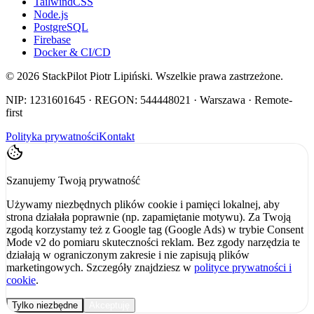
TailwindCSS
Node.js
PostgreSQL
Firebase
Docker & CI/CD
©
2026
StackPilot Piotr Lipiński. Wszelkie prawa zastrzeżone.
NIP: 1231601645 · REGON: 544448021 · Warszawa · Remote-
first
Polityka prywatności
Kontakt
Szanujemy Twoją prywatność
Używamy niezbędnych plików cookie i pamięci lokalnej, aby
strona działała poprawnie (np. zapamiętanie motywu). Za Twoją
zgodą korzystamy też z Google tag (Google Ads) w trybie Consent
Mode v2 do pomiaru skuteczności reklam. Bez zgody narzędzia te
działają w ograniczonym zakresie i nie zapisują plików
marketingowych. Szczegóły znajdziesz w
polityce prywatności i
cookie
.
Tylko niezbędne
Akceptuję