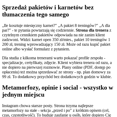
Sprzedaż pakietów i karnetów bez
tłumaczenia tego samego
„Ile kosztuje miesięczny karnet?" „A pakiet 8 treningów?" „A dla
par?" - te pytania powtarzają się codziennie.
Strona dla trenera
z
czytelnym cennikiem pakietów odpowiada na nie zanim klient
zadzwoni. Widzi: karnet open 350 zł/mies., pakiet 10 treningów 1
200 zł, trening wprowadzający 150 zł. Może od razu kupić pakiet
online albo wysłać formularz z pytaniem.
Dla studia z kilkoma trenerami warto pokazać profile zespołu -
specjalizacje, certyfikaty, zdjęcie. Klient wybiera trenera od razu, a
nie dopiero na pierwszej rozmowie. Plany online (PDF, dostęp po
opłaceniu) też można sprzedawać ze strony - np. plan domowy za
99 zł. To dodatkowy przychód bez dodatkowych godzin w klubie.
Metamorfozy, opinie i social - wszystko w
jednym miejscu
Instagram chowa starsze posty. Strona trzyma najlepsze
metamorfozy na stałe - sekcja „przed i po" z krótkim opisem (cel,
czas, częstotliwość). To buduje zaufanie u osób, które dopiero Cię