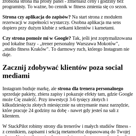
zrobiona strona ma prosty panel - zmieniasz ceny i godziny bez
programisty. To ważne, bo cennik w fitness zmienia się co sezon.
Strona czy aplikacja do zapisów?
Na start strona z modułem
rezerwacji w zupełności wystarczy. Osobna aplikacja ma sens
dopiero przy dużym klubie z setkami klientów i karnetami.
Czy strona pomoże mi w Google?
Tak, jeśli jest zoptymalizowana
pod lokalne frazy - „trener personalny Warszawa Mokotów",
„studio fitness Kraków". To darmowy ruch, którego Instagram nie
daje.
Zacznij zdobywać klientów poza social
mediami
Instagram buduje markę, ale
strona dla trenera personalnego
sprzedaje pakiety, zbiera zapisy i pokazuje efekty tam, gdzie Google
może Cię znaleźć. Przy inwestycji 3-6 tysięcy złotych i
kilkudziesięciu złotych miesięcznie na utrzymanie masz narzędzie,
które pracuje 24 godziny na dobę - nawet gdy jesteś na sali z
klientem.
W StackPilot robimy strony dla trenerów i małych studiów fitness -
z cennikiem, zapisami i sekcją metamorfoz dopasowaną do Twojej