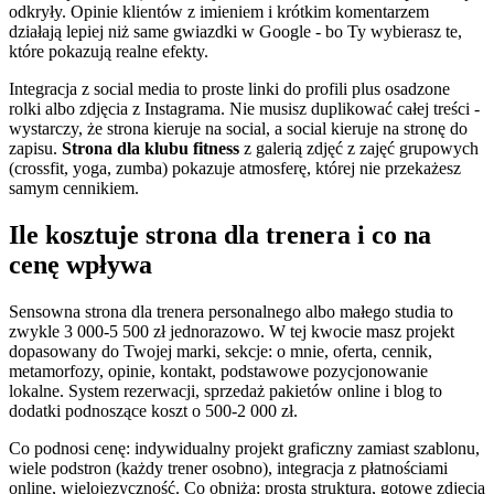
odkryły. Opinie klientów z imieniem i krótkim komentarzem
działają lepiej niż same gwiazdki w Google - bo Ty wybierasz te,
które pokazują realne efekty.
Integracja z social media to proste linki do profili plus osadzone
rolki albo zdjęcia z Instagrama. Nie musisz duplikować całej treści -
wystarczy, że strona kieruje na social, a social kieruje na stronę do
zapisu.
Strona dla klubu fitness
z galerią zdjęć z zajęć grupowych
(crossfit, yoga, zumba) pokazuje atmosferę, której nie przekażesz
samym cennikiem.
Ile kosztuje strona dla trenera i co na
cenę wpływa
Sensowna strona dla trenera personalnego albo małego studia to
zwykle 3 000-5 500 zł jednorazowo. W tej kwocie masz projekt
dopasowany do Twojej marki, sekcje: o mnie, oferta, cennik,
metamorfozy, opinie, kontakt, podstawowe pozycjonowanie
lokalne. System rezerwacji, sprzedaż pakietów online i blog to
dodatki podnoszące koszt o 500-2 000 zł.
Co podnosi cenę: indywidualny projekt graficzny zamiast szablonu,
wiele podstron (każdy trener osobno), integracja z płatnościami
online, wielojęzyczność. Co obniża: prosta struktura, gotowe zdjęcia