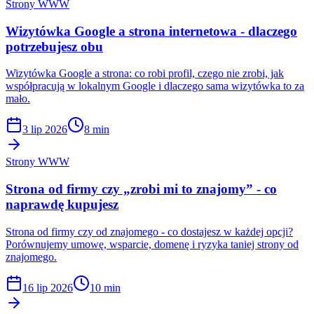
Strony WWW
Wizytówka Google a strona internetowa - dlaczego
potrzebujesz obu
Wizytówka Google a strona: co robi profil, czego nie zrobi, jak
współpracują w lokalnym Google i dlaczego sama wizytówka to za
mało.
3 lip 2026
8 min
Strony WWW
Strona od firmy czy „zrobi mi to znajomy” - co
naprawdę kupujesz
Strona od firmy czy od znajomego - co dostajesz w każdej opcji?
Porównujemy umowę, wsparcie, domenę i ryzyka taniej strony od
znajomego.
16 lip 2026
10 min