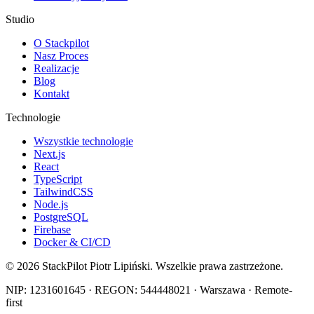
Studio
O Stackpilot
Nasz Proces
Realizacje
Blog
Kontakt
Technologie
Wszystkie technologie
Next.js
React
TypeScript
TailwindCSS
Node.js
PostgreSQL
Firebase
Docker & CI/CD
©
2026
StackPilot Piotr Lipiński. Wszelkie prawa zastrzeżone.
NIP: 1231601645 · REGON: 544448021 · Warszawa · Remote-
first