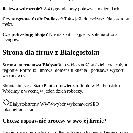
Ile trwa wdrożenie?
2-4 tygodnie przy gotowych materiałach.
Czy targetować całe Podlasie?
Tak - jeśli dojeżdżasz. Napisz to w
treści.
Czy potrzebuję bloga?
Nie na start - najpierw solidna strona
usługowa.
Strona dla firmy z Białegostoku
Strona internetowa Białystok
to widoczność w dzielnicy i całym
regionie. Portfolio, umowa, domena u klienta - podstawa wyboru
wykonawcy.
Skontaktuj się z StackPilot - opowiedz o firmie w Białymstoku.
Wrócimy z wyceną w jeden dzień roboczy.
Białystok
strony WWW
wybór wykonawcy
SEO
lokalne
Podlaskie
Chcesz usprawnić procesy w swojej firmie?
Umów się na bezpłatną konsultację. Przeanalizujemy Twoje procesy