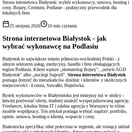
Strona internetowa Białystok: wybór wykonawcy, umowa, hosting i
ceny. Bojary, Centrum, Podlasie - praktyczny przewodnik dla
lokalnych firm.
25 sierpnia 2026
10 min
czytania
Strona internetowa Białystok - jak
wybrać wykonawcę na Podlasiu
Białystok to największe miasto północno-wschodniej Polski - z
silnym sektorem usług, medycyny, handlu i firm obsługujących
region Podlasia. Klient wpisze „stomatolog Bojary", „serwis AGD
Białystok" albo „noclegi Supraśl".
Strona internetowa Białystok
pomaga dotrzeć do mieszkańców dzielnic i klientów z okolicznych
miejscowości - Łomża, Suwałki, Hajnówka.
Rynek wykonawców w Białymstoku jest mniejszy niż w stolicy -
łatwiej porównać oferty, trudniej znaleźć wyspecjalizowaną agencję.
Freelancer, lokalna firma IT i zdalna agencja z Warszawy to różne
modele współpracy. Ten artykuł pomaga wybrać mądrze: portfolio,
opinie, umowa, hosting u klienta, wsparcie i ceny.
Białostocka specyfika: silne polecenia w regionie, ale rosnący udział
wyszukiwarki u młodszych klientów. Strona powinna mówić o