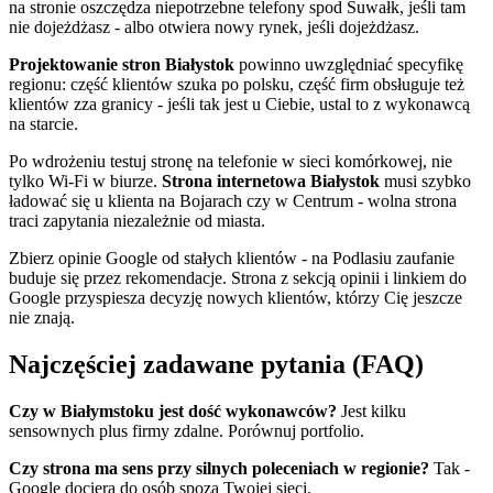
na stronie oszczędza niepotrzebne telefony spod Suwałk, jeśli tam
nie dojeżdżasz - albo otwiera nowy rynek, jeśli dojeżdżasz.
Projektowanie stron Białystok
powinno uwzględniać specyfikę
regionu: część klientów szuka po polsku, część firm obsługuje też
klientów zza granicy - jeśli tak jest u Ciebie, ustal to z wykonawcą
na starcie.
Po wdrożeniu testuj stronę na telefonie w sieci komórkowej, nie
tylko Wi-Fi w biurze.
Strona internetowa Białystok
musi szybko
ładować się u klienta na Bojarach czy w Centrum - wolna strona
traci zapytania niezależnie od miasta.
Zbierz opinie Google od stałych klientów - na Podlasiu zaufanie
buduje się przez rekomendacje. Strona z sekcją opinii i linkiem do
Google przyspiesza decyzję nowych klientów, którzy Cię jeszcze
nie znają.
Najczęściej zadawane pytania (FAQ)
Czy w Białymstoku jest dość wykonawców?
Jest kilku
sensownych plus firmy zdalne. Porównuj portfolio.
Czy strona ma sens przy silnych poleceniach w regionie?
Tak -
Google dociera do osób spoza Twojej sieci.