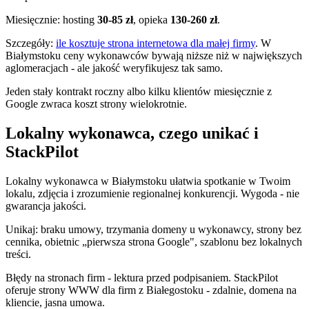
Miesięcznie: hosting
30-85 zł
, opieka
130-260 zł
.
Szczegóły:
ile kosztuje strona internetowa dla małej firmy
. W
Białymstoku ceny wykonawców bywają niższe niż w największych
aglomeracjach - ale jakość weryfikujesz tak samo.
Jeden stały kontrakt roczny albo kilku klientów miesięcznie z
Google zwraca koszt strony wielokrotnie.
Lokalny wykonawca, czego unikać i
StackPilot
Lokalny wykonawca w Białymstoku ułatwia spotkanie w Twoim
lokalu, zdjęcia i zrozumienie regionalnej konkurencji. Wygoda - nie
gwarancja jakości.
Unikaj: braku umowy, trzymania domeny u wykonawcy, strony bez
cennika, obietnic „pierwsza strona Google", szablonu bez lokalnych
treści.
Błędy na stronach firm - lektura przed podpisaniem. StackPilot
oferuje strony WWW dla firm z Białegostoku - zdalnie, domena na
kliencie, jasna umowa.