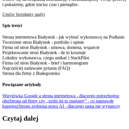
i pokażemy, gdzie tracisz czas i pieniądze.
Umów bezpłatny audyt
Spis treści
Strona internetowa Białystok - jak wybrać wykonawcę na Podlasiu
Tworzenie stron Białystok - portfolio i opinie
Firma od stron Białystok - umowa, domena, wsparcie
Projektowanie stron Białystok - ile to kosztuje
Lokalny wykonawca, czego unikać i StackPilot
Firma od stron Białystok - brief i harmonogram
Najczęściej zadawane pytania (FAQ)
Strona dla firmy z Białegostoku
Powiązane artykuły
Wizytówka Google a strona internetowa - dlaczego potrzebujesz
obu
Strona od firmy czy „zrobi mi to znajomy” - co naprawdę
kupujesz
Strona zrobiona przez AI - dlaczego sama nie wystarczy
Czytaj dalej