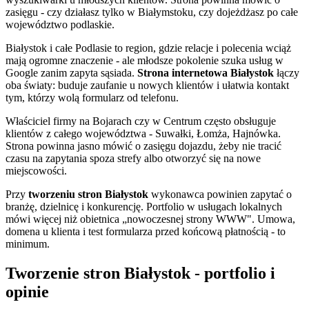
zasięgu - czy działasz tylko w Białymstoku, czy dojeżdżasz po całe
województwo podlaskie.
Białystok i całe Podlasie to region, gdzie relacje i polecenia wciąż
mają ogromne znaczenie - ale młodsze pokolenie szuka usług w
Google zanim zapyta sąsiada.
Strona internetowa Białystok
łączy
oba światy: buduje zaufanie u nowych klientów i ułatwia kontakt
tym, którzy wolą formularz od telefonu.
Właściciel firmy na Bojarach czy w Centrum często obsługuje
klientów z całego województwa - Suwałki, Łomża, Hajnówka.
Strona powinna jasno mówić o zasięgu dojazdu, żeby nie tracić
czasu na zapytania spoza strefy albo otworzyć się na nowe
miejscowości.
Przy
tworzeniu stron Białystok
wykonawca powinien zapytać o
branżę, dzielnicę i konkurencję. Portfolio w usługach lokalnych
mówi więcej niż obietnica „nowoczesnej strony WWW". Umowa,
domena u klienta i test formularza przed końcową płatnością - to
minimum.
Tworzenie stron Białystok - portfolio i
opinie