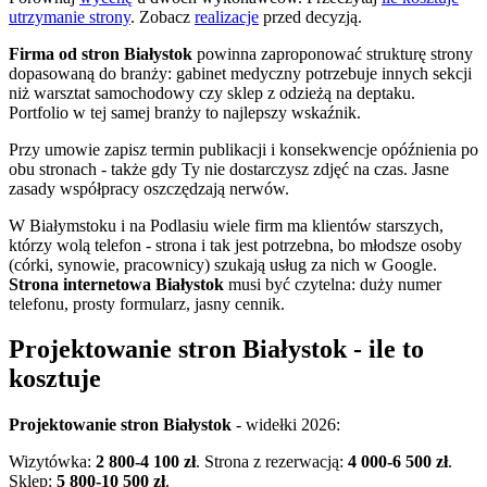
utrzymanie strony
. Zobacz
realizacje
przed decyzją.
Firma od stron Białystok
powinna zaproponować strukturę strony
dopasowaną do branży: gabinet medyczny potrzebuje innych sekcji
niż warsztat samochodowy czy sklep z odzieżą na deptaku.
Portfolio w tej samej branży to najlepszy wskaźnik.
Przy umowie zapisz termin publikacji i konsekwencje opóźnienia po
obu stronach - także gdy Ty nie dostarczysz zdjęć na czas. Jasne
zasady współpracy oszczędzają nerwów.
W Białymstoku i na Podlasiu wiele firm ma klientów starszych,
którzy wolą telefon - strona i tak jest potrzebna, bo młodsze osoby
(córki, synowie, pracownicy) szukają usług za nich w Google.
Strona internetowa Białystok
musi być czytelna: duży numer
telefonu, prosty formularz, jasny cennik.
Projektowanie stron Białystok - ile to
kosztuje
Projektowanie stron Białystok
- widełki 2026:
Wizytówka:
2 800-4 100 zł
. Strona z rezerwacją:
4 000-6 500 zł
.
Sklep:
5 800-10 500 zł
.