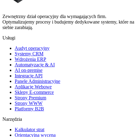
Zewnętrzny dział operacyjny dla wymagających firm.
Optymalizujemy procesy i budujemy dedykowane systemy, które na
siebie zarabiają.
Usługi
Audyt operacyjny
Systemy CRM
Wdrożenia ERP
Automatyzacje & AI
AI on-premise
Integracje API
Panele Administracyjne
Aplikacje Webowe
Sklepy E-commerce
Strony Premium
Strony WWW
Platformy B2B
Narzędzia
Kalkulator strat
Orientacyjna wycena