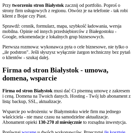
Przy
tworzeniu stron Białystok
zacznij od portfolio. Poproś o
strony firm usługowych z regionu. Otwórz je na telefonie - tak robi
klient z Bojar czy Piast.
Sprawdź: cennik, formularz, mapa, szybkość ładowania, wersja
mobilna. Opinie od innych przedsiębiorców z Białegostoku -
Google, rekomendacje z lokalnych grup biznesowych.
Pierwsza rozmowa: wykonawca pyta o cele biznesowe, nie tylko o
„ile podstron". Jeśli słyszysz wyłącznie żargon techniczny bez pytań
o klientów - szukaj dalej.
Firma od stron Białystok - umowa,
domena, wsparcie
Firma od stron Białystok
musi dać Ci pisemną umowę z zakresem
i ceną. Domena na Twoich danych. Hosting - Twój lub abonament z
listą: backup, SSL, aktualizacje.
Wsparcie po wdrożeniu: w Białymstoku wiele firm ma jednego
właściciela - nie masz czasu na samodzielne aktualizacje.
Abonament opieki
130-270 zł miesięcznie
to rozsądna inwestycja.
Porównaj
wycenę
u dwóch wykonawców. Przeczytaj
ile kosztuje