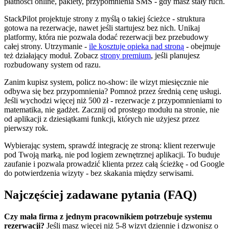
płatności online, pakiety, przypomnienia SMS - gdy masz stały ruch.
StackPilot projektuje strony z myślą o takiej ścieżce - struktura
gotowa na rezerwacje, nawet jeśli startujesz bez nich. Unikaj
platformy, która nie pozwala dodać rezerwacji bez przebudowy
całej strony. Utrzymanie -
ile kosztuje opieka nad stroną
- obejmuje
też działający moduł. Zobacz
strony premium
, jeśli planujesz
rozbudowany system od razu.
Zanim kupisz system, policz no-show: ile wizyt miesięcznie nie
odbywa się bez przypomnienia? Pomnoż przez średnią cenę usługi.
Jeśli wychodzi więcej niż 500 zł - rezerwacje z przypomnieniami to
matematika, nie gadżet. Zacznij od prostego modułu na stronie, nie
od aplikacji z dziesiątkami funkcji, których nie użyjesz przez
pierwszy rok.
Wybierając system, sprawdź integrację ze stroną: klient rezerwuje
pod Twoją marką, nie pod logiem zewnętrznej aplikacji. To buduje
zaufanie i pozwala prowadzić klienta przez całą ścieżkę - od Google
do potwierdzenia wizyty - bez skakania między serwisami.
Najczęściej zadawane pytania (FAQ)
Czy mała firma z jednym pracownikiem potrzebuje systemu
rezerwacji?
Jeśli masz więcej niż 5-8 wizyt dziennie i dzwonisz o