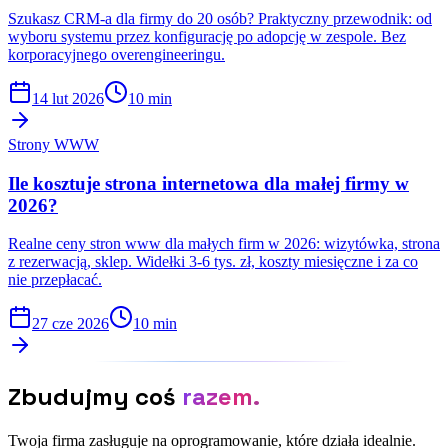
Szukasz CRM-a dla firmy do 20 osób? Praktyczny przewodnik: od
wyboru systemu przez konfigurację po adopcję w zespole. Bez
korporacyjnego overengineeringu.
14 lut 2026
10 min
Strony WWW
Ile kosztuje strona internetowa dla małej firmy w
2026?
Realne ceny stron www dla małych firm w 2026: wizytówka, strona
z rezerwacją, sklep. Widełki 3-6 tys. zł, koszty miesięczne i za co
nie przepłacać.
27 cze 2026
10 min
Zbudujmy coś
razem.
Twoja firma zasługuje na oprogramowanie, które działa idealnie.