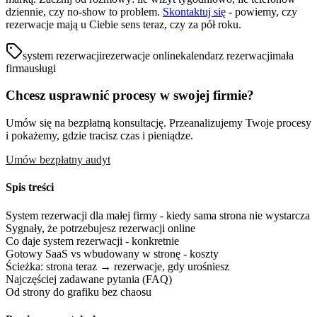
dziennie, czy no-show to problem.
Skontaktuj się
- powiemy, czy
rezerwacje mają u Ciebie sens teraz, czy za pół roku.
system rezerwacji
rezerwacje online
kalendarz rezerwacji
mała
firma
usługi
Chcesz usprawnić procesy w swojej firmie?
Umów się na bezpłatną konsultację. Przeanalizujemy Twoje procesy
i pokażemy, gdzie tracisz czas i pieniądze.
Umów bezpłatny audyt
Spis treści
System rezerwacji dla małej firmy - kiedy sama strona nie wystarcza
Sygnały, że potrzebujesz rezerwacji online
Co daje system rezerwacji - konkretnie
Gotowy SaaS vs wbudowany w stronę - koszty
Ścieżka: strona teraz → rezerwacje, gdy urośniesz
Najczęściej zadawane pytania (FAQ)
Od strony do grafiku bez chaosu