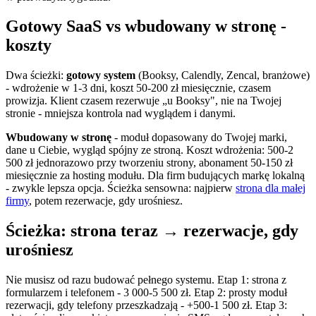
Gotowy SaaS vs wbudowany w stronę -
koszty
Dwa ścieżki:
gotowy system
(Booksy, Calendly, Zencal, branżowe)
- wdrożenie w 1-3 dni, koszt 50-200 zł miesięcznie, czasem
prowizja. Klient czasem rezerwuje „u Booksy", nie na Twojej
stronie - mniejsza kontrola nad wyglądem i danymi.
Wbudowany w stronę
- moduł dopasowany do Twojej marki,
dane u Ciebie, wygląd spójny ze stroną. Koszt wdrożenia: 500-2
500 zł jednorazowo przy tworzeniu strony, abonament 50-150 zł
miesięcznie za hosting modułu. Dla firm budujących markę lokalną
- zwykle lepsza opcja. Ścieżka sensowna: najpierw
strona dla małej
firmy
, potem rezerwacje, gdy urośniesz.
Ścieżka: strona teraz → rezerwacje, gdy
urośniesz
Nie musisz od razu budować pełnego systemu. Etap 1: strona z
formularzem i telefonem - 3 000-5 500 zł. Etap 2: prosty moduł
rezerwacji, gdy telefony przeszkadzają - +500-1 500 zł. Etap 3: