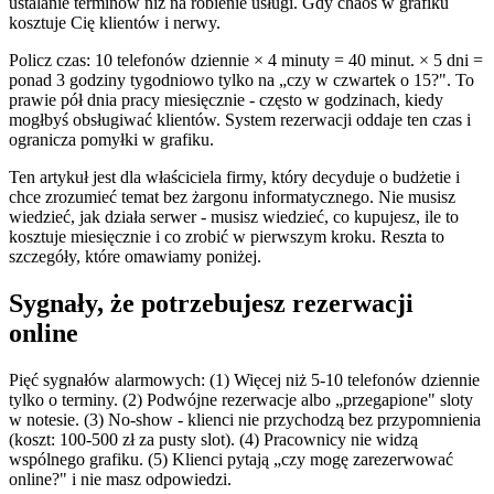
ustalanie terminów niż na robienie usługi. Gdy chaos w grafiku
kosztuje Cię klientów i nerwy.
Policz czas: 10 telefonów dziennie × 4 minuty = 40 minut. × 5 dni =
ponad 3 godziny tygodniowo tylko na „czy w czwartek o 15?". To
prawie pół dnia pracy miesięcznie - często w godzinach, kiedy
mogłbyś obsługiwać klientów. System rezerwacji oddaje ten czas i
ogranicza pomyłki w grafiku.
Ten artykuł jest dla właściciela firmy, który decyduje o budżetie i
chce zrozumieć temat bez żargonu informatycznego. Nie musisz
wiedzieć, jak działa serwer - musisz wiedzieć, co kupujesz, ile to
kosztuje miesięcznie i co zrobić w pierwszym kroku. Reszta to
szczegóły, które omawiamy poniżej.
Sygnały, że potrzebujesz rezerwacji
online
Pięć sygnałów alarmowych: (1) Więcej niż 5-10 telefonów dziennie
tylko o terminy. (2) Podwójne rezerwacje albo „przegapione" sloty
w notesie. (3) No-show - klienci nie przychodzą bez przypomnienia
(koszt: 100-500 zł za pusty slot). (4) Pracownicy nie widzą
wspólnego grafiku. (5) Klienci pytają „czy mogę zarezerwować
online?" i nie masz odpowiedzi.