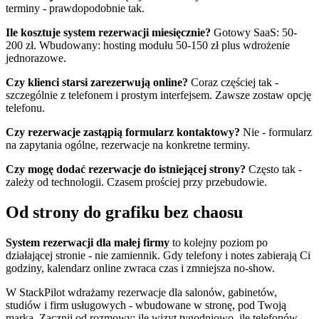
terminy - prawdopodobnie tak.
Ile kosztuje system rezerwacji miesięcznie?
Gotowy SaaS: 50-
200 zł. Wbudowany: hosting modułu 50-150 zł plus wdrożenie
jednorazowe.
Czy klienci starsi zarezerwują online?
Coraz częściej tak -
szczególnie z telefonem i prostym interfejsem. Zawsze zostaw opcję
telefonu.
Czy rezerwacje zastąpią formularz kontaktowy?
Nie - formularz
na zapytania ogólne, rezerwacje na konkretne terminy.
Czy mogę dodać rezerwacje do istniejącej strony?
Często tak -
zależy od technologii. Czasem prościej przy przebudowie.
Od strony do grafiku bez chaosu
System rezerwacji dla małej firmy
to kolejny poziom po
działającej stronie - nie zamiennik. Gdy telefony i notes zabierają Ci
godziny, kalendarz online zwraca czas i zmniejsza no-show.
W StackPilot wdrażamy rezerwacje dla salonów, gabinetów,
studiów i firm usługowych - wbudowane w stronę, pod Twoją
marką. Zacznij od rozmowy: ile wizyt tygodniowo, ile telefonów