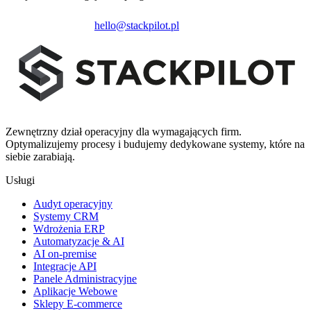
Zainicjuj projekt
hello@stackpilot.pl
Zewnętrzny dział operacyjny dla wymagających firm.
Optymalizujemy procesy i budujemy dedykowane systemy, które na
siebie zarabiają.
Usługi
Audyt operacyjny
Systemy CRM
Wdrożenia ERP
Automatyzacje & AI
AI on-premise
Integracje API
Panele Administracyjne
Aplikacje Webowe
Sklepy E-commerce