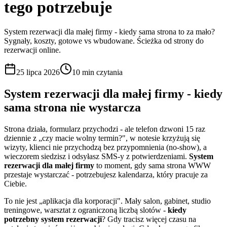
tego potrzebuje
System rezerwacji dla małej firmy - kiedy sama strona to za mało?
Sygnały, koszty, gotowe vs wbudowane. Ścieżka od strony do
rezerwacji online.
25 lipca 2026
10 min
czytania
System rezerwacji dla małej firmy - kiedy
sama strona nie wystarcza
Strona działa, formularz przychodzi - ale telefon dzwoni 15 raz
dziennie z „czy macie wolny termin?", w notesie krzyżują się
wizyty, klienci nie przychodzą bez przypomnienia (no-show), a
wieczorem siedzisz i odsyłasz SMS-y z potwierdzeniami.
System
rezerwacji dla małej firmy
to moment, gdy sama strona WWW
przestaje wystarczać - potrzebujesz kalendarza, który pracuje za
Ciebie.
To nie jest „aplikacja dla korporacji". Mały salon, gabinet, studio
treningowe, warsztat z ograniczoną liczbą slotów -
kiedy
potrzebny system rezerwacji
? Gdy tracisz więcej czasu na