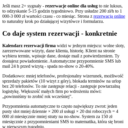
Jeśli masz 2+ sygnały -
rezerwacje online dla usług
to nie luksus,
to odzyskanie 5-15 godzin tygodniowo. Przy usłudze 200 zł/h to 1
000-3 000 zł wartości czasu - co miesiąc. Strona z
rezerwacją online
to naturalny krok po działającej wizytówce i formularzu.
Co daje system rezerwacji - konkretnie
Kalendarz rezerwacji firma
widzi w jednym miejscu: wolne sloty,
zarezerwowane wizyty, dane klienta, historię. Klient na stronie
wybiera termin, wpisuje dane, dostaje mail z potwierdzeniem. Ty
dostajesz powiadomienie. Automatyczne przypomnienie SMS lub
mail 24 h przed wizytą - spada no-show o 20-40%.
Dodatkowo: mniej telefonów, profesjonalny wizerunek, możliwość
sprzedaży pakietów (10 wizyt z góry), blokada terminów na urlop
bez 20 telefonów. To nie zastępuje relacji - zastępuje powtarzalną
logistykę. Większość małych firm po wdrożeniu mówi:
„powinniśmy to zrobić rok wcześniej".
Przypomnienia automatyczne to często największy zwrot: jeden
pusty slot mniej dziennie × 200 zł usługi × 20 dni roboczych = 4
000 zł miesięcznie mniej straty na no-show. System za 150 zł
miesięcznie z przypomnieniami SMS to matematika, która się broni
w pierwszym tygodniu.