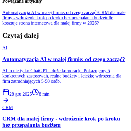
Powiązane artykuły
Automatyzacja AI w małej firmie: od czego zacząć?
CRM dla małej
firmy - wdrożenie krok po kroku bez przepalania budżetu
Ile
kosztuje strona internetowa dla małej firmy w 2026?
Czytaj dalej
AI
Automatyzacja AI w małej firmie: od czego zacząć?
AI to nie tylko ChatGPT i duże korporacje. Pokazujemy 5
konkretnych zastosowań, realne budżety i ścieżkę wdrożenia dla
firm zatrudniających 5-50 osób.
28 gru 2025
8 min
CRM
CRM dla małej firmy - wdrożenie krok po kroku
bez przepalania budżetu