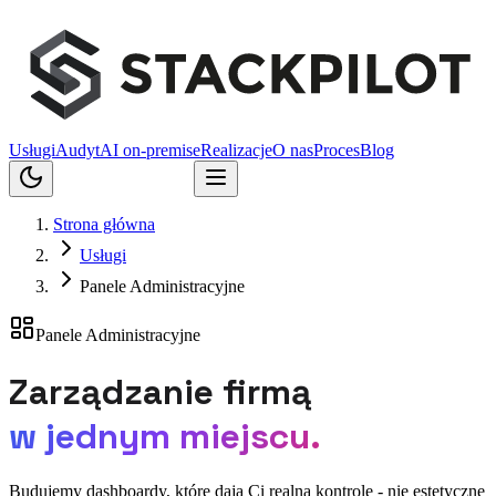
Usługi
Audyt
AI on-premise
Realizacje
O nas
Proces
Blog
Porozmawiajmy
Strona główna
Usługi
Panele Administracyjne
Panele Administracyjne
Zarządzanie firmą
w jednym miejscu.
Budujemy dashboardy, które dają Ci realną kontrolę - nie estetyczne