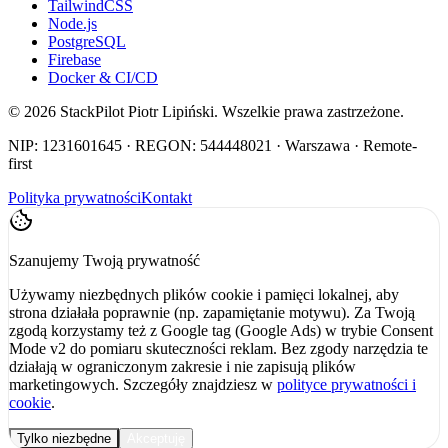
TailwindCSS
Node.js
PostgreSQL
Firebase
Docker & CI/CD
©
2026
StackPilot Piotr Lipiński. Wszelkie prawa zastrzeżone.
NIP: 1231601645 · REGON: 544448021 · Warszawa · Remote-
first
Polityka prywatności
Kontakt
Szanujemy Twoją prywatność
Używamy niezbędnych plików cookie i pamięci lokalnej, aby
strona działała poprawnie (np. zapamiętanie motywu). Za Twoją
zgodą korzystamy też z Google tag (Google Ads) w trybie Consent
Mode v2 do pomiaru skuteczności reklam. Bez zgody narzędzia te
działają w ograniczonym zakresie i nie zapisują plików
marketingowych. Szczegóły znajdziesz w
polityce prywatności i
cookie
.
Tylko niezbędne
Akceptuję