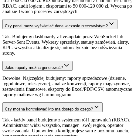
to 25 000-50 000 zł. Rozbudowany dashboard z chartami real-time,
RBAC, audit logiem i eksportami to 50 000-120 000 zł. Wycena po
analizie Twoich procesów zarządczych.
Czy panel może wyświetlać dane w czasie rzeczywistym?
Tak. Budujemy dashboardy z live-update przez WebSocket lub
Server-Sent Events. Wykresy sprzedaży, statusy zamówień, alerty,
KPI - wszystko aktualizuje się automatycznie bez odświeżania
strony.
Jakie raporty można generować?
Dowolne. Najczęściej budujemy: raporty sprzedażowe (dzienne,
tygodniowe, miesięczne), analizę konwersji, raporty magazynowe,
zestawienia finansowe, eksporty do Excel/PDF/CSV, automatyczne
raporty mailowe wg harmonogramu.
Czy można kontrolować kto ma dostęp do czego?
Tak - każdy panel budujemy z systemem ról i uprawnień (RBAC).
Administrator widzi wszystko, manager - swój region, operator -
swoje zadania. Uprawnienia konfigurujesz sam z poziomu panelu,