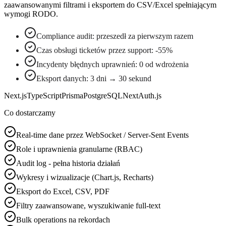
zaawansowanymi filtrami i eksportem do CSV/Excel spełniającym
wymogi RODO.
Compliance audit: przeszedł za pierwszym razem
Czas obsługi ticketów przez support: -55%
Incydenty błędnych uprawnień: 0 od wdrożenia
Eksport danych: 3 dni → 30 sekund
Next.js
TypeScript
Prisma
PostgreSQL
NextAuth.js
Co dostarczamy
Real-time dane przez WebSocket / Server-Sent Events
Role i uprawnienia granularne (RBAC)
Audit log - pełna historia działań
Wykresy i wizualizacje (Chart.js, Recharts)
Eksport do Excel, CSV, PDF
Filtry zaawansowane, wyszukiwanie full-text
Bulk operations na rekordach