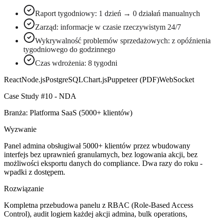
Raport tygodniowy: 1 dzień → 0 działań manualnych
Zarząd: informacje w czasie rzeczywistym 24/7
Wykrywalność problemów sprzedażowych: z opóźnienia
tygodniowego do godzinnego
Czas wdrożenia: 8 tygodni
React
Node.js
PostgreSQL
Chart.js
Puppeteer (PDF)
WebSocket
Case Study #10 - NDA
Branża: Platforma SaaS (5000+ klientów)
Wyzwanie
Panel admina obsługiwał 5000+ klientów przez wbudowany
interfejs bez uprawnień granularnych, bez logowania akcji, bez
możliwości eksportu danych do compliance. Dwa razy do roku -
wpadki z dostępem.
Rozwiązanie
Kompletna przebudowa panelu z RBAC (Role-Based Access
Control), audit logiem każdej akcji admina, bulk operations,