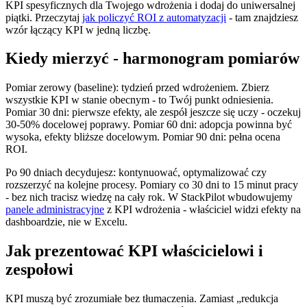
KPI spesyficznych dla Twojego wdrożenia i dodaj do uniwersalnej
piątki. Przeczytaj
jak policzyć ROI z automatyzacji
- tam znajdziesz
wzór łączący KPI w jedną liczbę.
Kiedy mierzyć - harmonogram pomiarów
Pomiar zerowy (baseline): tydzień przed wdrożeniem. Zbierz
wszystkie KPI w stanie obecnym - to Twój punkt odniesienia.
Pomiar 30 dni: pierwsze efekty, ale zespół jeszcze się uczy - oczekuj
30-50% docelowej poprawy. Pomiar 60 dni: adopcja powinna być
wysoka, efekty bliższe docelowym. Pomiar 90 dni: pełna ocena
ROI.
Po 90 dniach decydujesz: kontynuować, optymalizować czy
rozszerzyć na kolejne procesy. Pomiary co 30 dni to 15 minut pracy
- bez nich tracisz wiedzę na cały rok. W StackPilot wbudowujemy
panele administracyjne
z KPI wdrożenia - właściciel widzi efekty na
dashboardzie, nie w Excelu.
Jak prezentować KPI właścicielowi i
zespołowi
KPI muszą być zrozumiałe bez tłumaczenia. Zamiast „redukcja