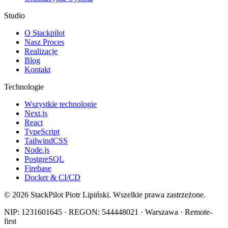
Studio
O Stackpilot
Nasz Proces
Realizacje
Blog
Kontakt
Technologie
Wszystkie technologie
Next.js
React
TypeScript
TailwindCSS
Node.js
PostgreSQL
Firebase
Docker & CI/CD
©
2026
StackPilot Piotr Lipiński. Wszelkie prawa zastrzeżone.
NIP: 1231601645 · REGON: 544448021 · Warszawa · Remote-
first