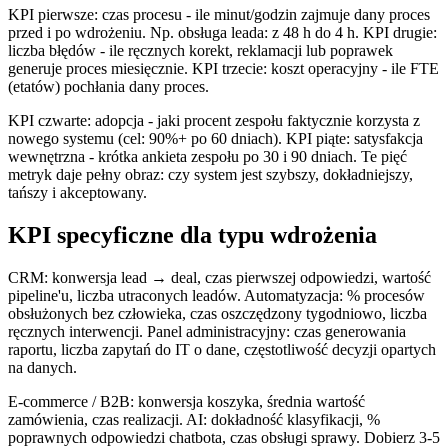
KPI pierwsze: czas procesu - ile minut/godzin zajmuje dany proces
przed i po wdrożeniu. Np. obsługa leada: z 48 h do 4 h. KPI drugie:
liczba błędów - ile ręcznych korekt, reklamacji lub poprawek
generuje proces miesięcznie. KPI trzecie: koszt operacyjny - ile FTE
(etatów) pochłania dany proces.
KPI czwarte: adopcja - jaki procent zespołu faktycznie korzysta z
nowego systemu (cel: 90%+ po 60 dniach). KPI piąte: satysfakcja
wewnętrzna - krótka ankieta zespołu po 30 i 90 dniach. Te pięć
metryk daje pełny obraz: czy system jest szybszy, dokładniejszy,
tańszy i akceptowany.
KPI specyficzne dla typu wdrożenia
CRM: konwersja lead → deal, czas pierwszej odpowiedzi, wartość
pipeline'u, liczba utraconych leadów. Automatyzacja: % procesów
obsłużonych bez człowieka, czas oszczędzony tygodniowo, liczba
ręcznych interwencji. Panel administracyjny: czas generowania
raportu, liczba zapytań do IT o dane, częstotliwość decyzji opartych
na danych.
E-commerce / B2B: konwersja koszyka, średnia wartość
zamówienia, czas realizacji. AI: dokładność klasyfikacji, %
poprawnych odpowiedzi chatbota, czas obsługi sprawy. Dobierz 3-5