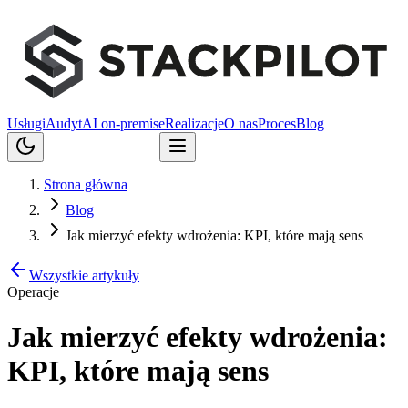
Usługi
Audyt
AI on-premise
Realizacje
O nas
Proces
Blog
Porozmawiajmy
Strona główna
Blog
Jak mierzyć efekty wdrożenia: KPI, które mają sens
Wszystkie artykuły
Operacje
Jak mierzyć efekty wdrożenia:
KPI, które mają sens