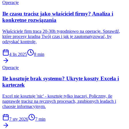
Operacje
Ile czasu tracisz jako właściciel firmy? Analiza i
konkretne rozwiązania
Właściciele firm tracą 20-30h tygodniowo na operacje. Sprawdź,
które procesy kradną Twój czas i jak je zautomatyzować, by
odzyskać kontrolę.
4 lis 2025
8 min
Operacje
Ile kosztuje brak systemu? Ukryte koszty Excela i
karteczek
Excel nie kosztuje 'nic' - kosztuje tylko inaczej. Policzmy, ile
naprawdę tracisz na ręcznych procesach, zgubionych leadach i
chaosie informacyjnym.
7 sty 2026
7 min