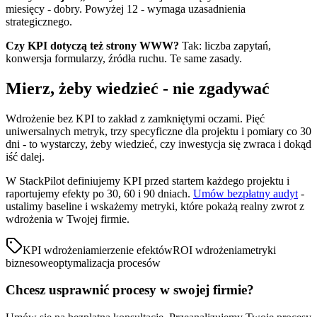
miesięcy - dobry. Powyżej 12 - wymaga uzasadnienia
strategicznego.
Czy KPI dotyczą też strony WWW?
Tak: liczba zapytań,
konwersja formularzy, źródła ruchu. Te same zasady.
Mierz, żeby wiedzieć - nie zgadywać
Wdrożenie bez KPI to zakład z zamkniętymi oczami. Pięć
uniwersalnych metryk, trzy specyficzne dla projektu i pomiary co 30
dni - to wystarczy, żeby wiedzieć, czy inwestycja się zwraca i dokąd
iść dalej.
W StackPilot definiujemy KPI przed startem każdego projektu i
raportujemy efekty po 30, 60 i 90 dniach.
Umów bezpłatny audyt
-
ustalimy baseline i wskażemy metryki, które pokażą realny zwrot z
wdrożenia w Twojej firmie.
KPI wdrożenia
mierzenie efektów
ROI wdrożenia
metryki
biznesowe
optymalizacja procesów
Chcesz usprawnić procesy w swojej firmie?