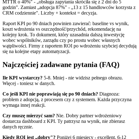
MTTR o 40%" - „obsługa zapytania skróciła się z 2 dni do 5
godzin". Zamiast „adopcja 87%" - „13 z 15 handlowców korzysta z
CRM codziennie". Liczby + kontekst = decyzja.
Raport KPI po 90 dniach powinien zawierać: baseline vs wynik,
koszt wdrożenia vs oszczędność/przychód, rekomendację na
kolejny krok. To dokument, który uzasadnia dalszą inwestycję
wobec wspólników, zarządu czy po prostu wobec własnych
wątpliwości. Firmy z raportem ROI po wdrożeniu szybciej decydują
się na kolejne etapy automatyzacji.
Najczęściej zadawane pytania (FAQ)
Ile KPI wystarczy?
5-8. Mniej - nie widzisz pełnego obrazu.
Więcej - toniesz w danych.
Co jeśli KPI nie poprawiają się po 90 dniach?
Diagnoza:
problem z adopcją, z procesem czy z systemem. Każda przyczyna
wymaga innej reakcji.
Czy muszę mierzyć sam?
Nie. Dobry partner wdrożeniowy
dostarcza dashboard z KPI. Ty patrzysz na wynik, nie zbierasz
danych ręcznie.
Kiedy ROI jest „dobry"?
Poniżej 6 miesięcy - excellent. 6-12