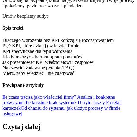
Umów się na bezpłatną konsultację. Przeanalizujemy Twoje procesy
i pokażemy, gdzie tracisz czas i pieniądze.
Umów bezpłatny audyt
Spis treści
Dlaczego wdrożenia bez KPI kończą się rozczarowaniem
Pięć KPI, które działają w każdej firmie
KPI specyficzne dla typu wdrożenia
Kiedy mierzyć - harmonogram pomiarów
Jak prezentować KPI właścicielowi i zespołowi
Najczęściej zadawane pytania (FAQ)
Mierz, żeby wiedzieć - nie zgadywać
Powiązane artykuły
Ile czasu tracisz jako właściciel firmy? Analiza i konkretne
rozwiązania
Ile kosztuje brak systemu? Ukryte koszty Excela i
karteczek
Od chaosu do systemu: jak ułożyć procesy w firmie
usługowej
Czytaj dalej