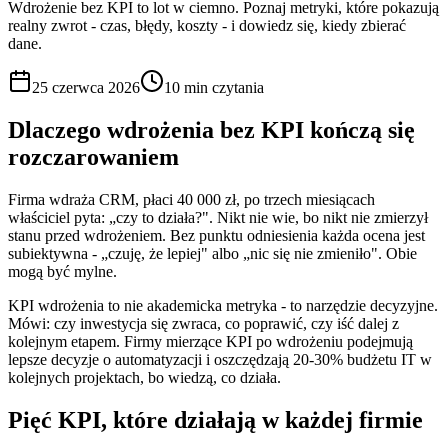
Wdrożenie bez KPI to lot w ciemno. Poznaj metryki, które pokazują
realny zwrot - czas, błędy, koszty - i dowiedz się, kiedy zbierać
dane.
25 czerwca 2026
10 min
czytania
Dlaczego wdrożenia bez KPI kończą się
rozczarowaniem
Firma wdraża CRM, płaci 40 000 zł, po trzech miesiącach
właściciel pyta: „czy to działa?". Nikt nie wie, bo nikt nie zmierzył
stanu przed wdrożeniem. Bez punktu odniesienia każda ocena jest
subiektywna - „czuję, że lepiej" albo „nic się nie zmieniło". Obie
mogą być mylne.
KPI wdrożenia to nie akademicka metryka - to narzędzie decyzyjne.
Mówi: czy inwestycja się zwraca, co poprawić, czy iść dalej z
kolejnym etapem. Firmy mierzące KPI po wdrożeniu podejmują
lepsze decyzje o automatyzacji i oszczędzają 20-30% budżetu IT w
kolejnych projektach, bo wiedzą, co działa.
Pięć KPI, które działają w każdej firmie