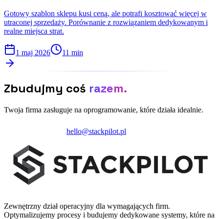
Gotowy szablon sklepu kusi ceną, ale potrafi kosztować więcej w
utraconej sprzedaży. Porównanie z rozwiązaniem dedykowanym i
realne miejsca strat.
1 maj 2026
11 min
Zbudujmy coś
razem.
Twoja firma zasługuje na oprogramowanie, które działa idealnie.
Zainicjuj projekt
hello@stackpilot.pl
Zewnętrzny dział operacyjny dla wymagających firm.
Optymalizujemy procesy i budujemy dedykowane systemy, które na