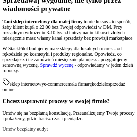
Sprzedawaj wygodnie, nie tylko przez
wiadomości prywatne
Tani sklep internetowy dla małej firmy
to nie luksus - to sposób,
żeby klient kupił o 22:00 bez Twojej odpowiedzi w DM. Przy
rozsądnym wdrożeniu 3-10 tys. zł i utrzymaniu kilkuset złotych
miesięcznie masz własny kanał sprzedaży bez prowizji marketplace.
W StackPilot budujemy małe sklepy dla lokalnych marek - od
rękodzieła po kosmetyki i produkty regionalne. Opowiedz, co
sprzedajesz i ile zamówień miesięcznie planujesz - przygotujemy
sensowną wycenę.
Sprawdź wycenę
- odpowiadamy w jeden dzień
roboczy.
sklep internetowy
e-commerce
mała firma
rękodzieło
sprzedaż
online
Chcesz usprawnić procesy w swojej firmie?
Umów się na bezpłatną konsultację. Przeanalizujemy Twoje procesy
i pokażemy, gdzie tracisz czas i pieniądze.
Umów bezpłatny audyt