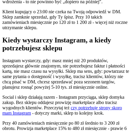
wdrożenia - to nie powinno być „dopiero na później".
Klient kupujący o 23:00 nie czeka na Twoją odpowiedź w DM.
Sklep zamknie sprzedaż, gdy Ty śpisz. Przy 10 takich
zamówieniach miesięcznie po 120 zł to 1 200 zł - więcej niż roczne
utrzymanie sklepu.
Kiedy wystarczy Instagram, a kiedy
potrzebujesz sklepu
Instagram wystarczy, gdy: masz mniej niż 20 produktów,
sprzedajesz głównie znajomym, nie potrzebujesz faktur i płatności
kartą, nie masz czasu na wysyłki. Sklep ma sens, gdy: powtarzasz te
same pytania o dostępność i wysyłkę, tracisz klientów, którzy nie
chcą pisać w DM, chcesz sprzedawać poza sezonem targów,
planujesz rosnąć powyżej 5-10 tys. zł miesięcznie online.
Social i sklep działają razem - Instagram przyciąga, sklep domyka
zakup. Bez sklepu oddajesz prowizję marketplace albo tracisz
wygodnych klientów. Przeczytaj też
czy potrzebuję strony skoro
mam Instagram
- dotyczy marki, sklep to kolejny krok.
Przy 40 zamówieniach miesięcznie po 80 zł średnio to 3 200 zł
obrotu. Prowizja marketplace 15% to 480 zł miesięcznie - prawie 6