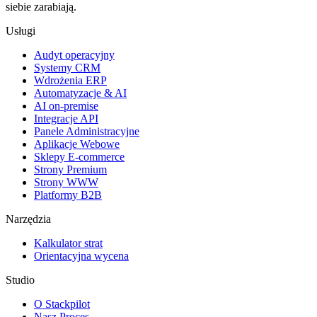
siebie zarabiają.
Usługi
Audyt operacyjny
Systemy CRM
Wdrożenia ERP
Automatyzacje & AI
AI on-premise
Integracje API
Panele Administracyjne
Aplikacje Webowe
Sklepy E-commerce
Strony Premium
Strony WWW
Platformy B2B
Narzędzia
Kalkulator strat
Orientacyjna wycena
Studio
O Stackpilot
Nasz Proces