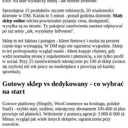
ERP. Na start wystarczy mniej - ale dobrze zrobione.
Sprzedajesz 15 produktów ręcznie robionych, 20 wiadomości
dziennie w DM. Każda to 5 minut - ponad godzina dziennie.
Mały
sklep online
odcina powtarzalne pytania: cena, dostępność,
wysyłka są na stronie. Ty pakujesz zamówienia zamiast odpisywać
po raz setny „tak, wysyłamy InPostem".
Sklep to też faktura i paragon - klient firmowy i osoba na prezent
często tego wymagają. W DM tego nie ogarniesz wygodnie. Sklep
to też profesjonalny wygląd marki - klient kupuje chętniej, gdy
widzi normalną stronę z regulaminem i płatnością, a nie tylko profil
w social. Przy 25 zamówieniach miesięcznie po 100 zł sklep zwraca
się szybciej niż rok pracy na marketplace z prowizją od każdej
sprzedaży.
Gotowy sklep vs dedykowany - co wybrać
na start
Gotowe platformy (Shopify, WooCommerce na hostingu, polskie
SaaS) - szybki start, szablon, miesięczny abonament 100-400 zł plus
prowizje od płatności. Wdrożenie z pomocą agencji: 3 000-8 000 zł.
Minus: wygląd jak wiele innych sklepów, ograniczenia przy
rozroście.