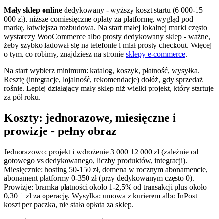
Mały sklep online
dedykowany - wyższy koszt startu (6 000-15
000 zł), niższe comiesięczne opłaty za platformę, wygląd pod
markę, łatwiejsza rozbudowa. Na start małej lokalnej marki często
wystarczy WooCommerce albo prosty dedykowany sklep - ważne,
żeby szybko ładował się na telefonie i miał prosty checkout. Więcej
o tym, co robimy, znajdziesz na stronie
sklepy e-commerce
.
Na start wybierz minimum: katalog, koszyk, płatność, wysyłka.
Resztę (integracje, lojalność, rekomendacje) dołóż, gdy sprzedaż
rośnie. Lepiej działający mały sklep niż wielki projekt, który startuje
za pół roku.
Koszty: jednorazowe, miesięczne i
prowizje - pełny obraz
Jednorazowo: projekt i wdrożenie 3 000-12 000 zł (zależnie od
gotowego vs dedykowanego, liczby produktów, integracji).
Miesięcznie: hosting 50-150 zł, domena w rocznym abonamencie,
abonament platformy 0-350 zł (przy dedykowanym często 0).
Prowizje: bramka płatności około 1-2,5% od transakcji plus około
0,30-1 zł za operację. Wysyłka: umowa z kurierem albo InPost -
koszt per paczka, nie stała opłata za sklep.