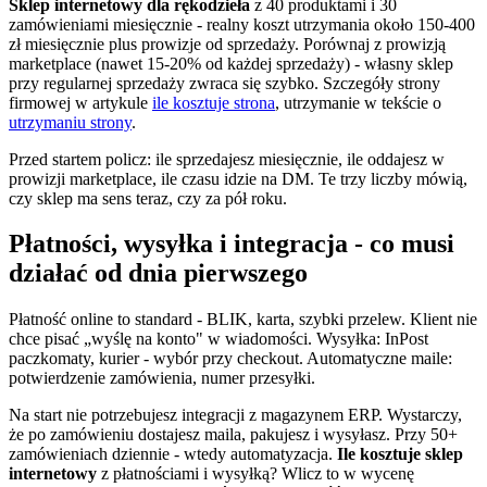
Sklep internetowy dla rękodzieła
z 40 produktami i 30
zamówieniami miesięcznie - realny koszt utrzymania około 150-400
zł miesięcznie plus prowizje od sprzedaży. Porównaj z prowizją
marketplace (nawet 15-20% od każdej sprzedaży) - własny sklep
przy regularnej sprzedaży zwraca się szybko. Szczegóły strony
firmowej w artykule
ile kosztuje strona
, utrzymanie w tekście o
utrzymaniu strony
.
Przed startem policz: ile sprzedajesz miesięcznie, ile oddajesz w
prowizji marketplace, ile czasu idzie na DM. Te trzy liczby mówią,
czy sklep ma sens teraz, czy za pół roku.
Płatności, wysyłka i integracja - co musi
działać od dnia pierwszego
Płatność online to standard - BLIK, karta, szybki przelew. Klient nie
chce pisać „wyślę na konto" w wiadomości. Wysyłka: InPost
paczkomaty, kurier - wybór przy checkout. Automatyczne maile:
potwierdzenie zamówienia, numer przesyłki.
Na start nie potrzebujesz integracji z magazynem ERP. Wystarczy,
że po zamówieniu dostajesz maila, pakujesz i wysyłasz. Przy 50+
zamówieniach dziennie - wtedy automatyzacja.
Ile kosztuje sklep
internetowy
z płatnościami i wysyłką? Wlicz to w wycenę