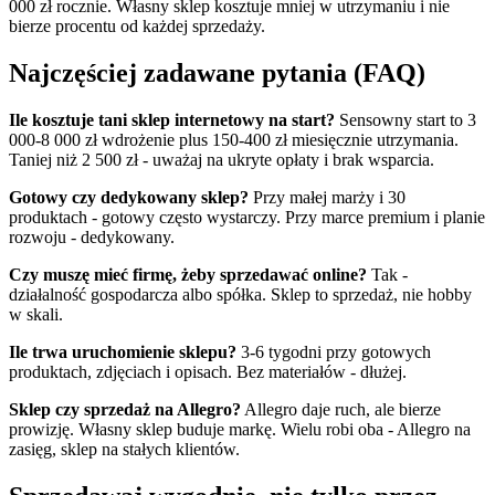
000 zł rocznie. Własny sklep kosztuje mniej w utrzymaniu i nie
bierze procentu od każdej sprzedaży.
Najczęściej zadawane pytania (FAQ)
Ile kosztuje tani sklep internetowy na start?
Sensowny start to 3
000-8 000 zł wdrożenie plus 150-400 zł miesięcznie utrzymania.
Taniej niż 2 500 zł - uważaj na ukryte opłaty i brak wsparcia.
Gotowy czy dedykowany sklep?
Przy małej marży i 30
produktach - gotowy często wystarczy. Przy marce premium i planie
rozwoju - dedykowany.
Czy muszę mieć firmę, żeby sprzedawać online?
Tak -
działalność gospodarcza albo spółka. Sklep to sprzedaż, nie hobby
w skali.
Ile trwa uruchomienie sklepu?
3-6 tygodni przy gotowych
produktach, zdjęciach i opisach. Bez materiałów - dłużej.
Sklep czy sprzedaż na Allegro?
Allegro daje ruch, ale bierze
prowizję. Własny sklep buduje markę. Wielu robi oba - Allegro na
zasięg, sklep na stałych klientów.