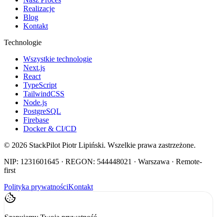
Realizacje
Blog
Kontakt
Technologie
Wszystkie technologie
Next.js
React
TypeScript
TailwindCSS
Node.js
PostgreSQL
Firebase
Docker & CI/CD
©
2026
StackPilot Piotr Lipiński. Wszelkie prawa zastrzeżone.
NIP: 1231601645 · REGON: 544448021 · Warszawa · Remote-
first
Polityka prywatności
Kontakt