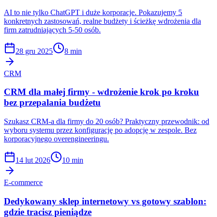
AI to nie tylko ChatGPT i duże korporacje. Pokazujemy 5
konkretnych zastosowań, realne budżety i ścieżkę wdrożenia dla
firm zatrudniających 5-50 osób.
28 gru 2025
8 min
CRM
CRM dla małej firmy - wdrożenie krok po kroku
bez przepalania budżetu
Szukasz CRM-a dla firmy do 20 osób? Praktyczny przewodnik: od
wyboru systemu przez konfigurację po adopcję w zespole. Bez
korporacyjnego overengineeringu.
14 lut 2026
10 min
E-commerce
Dedykowany sklep internetowy vs gotowy szablon:
gdzie tracisz pieniądze