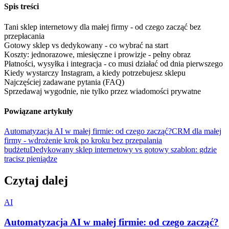
Spis treści
Tani sklep internetowy dla małej firmy - od czego zacząć bez
przepłacania
Gotowy sklep vs dedykowany - co wybrać na start
Koszty: jednorazowe, miesięczne i prowizje - pełny obraz
Płatności, wysyłka i integracja - co musi działać od dnia pierwszego
Kiedy wystarczy Instagram, a kiedy potrzebujesz sklepu
Najczęściej zadawane pytania (FAQ)
Sprzedawaj wygodnie, nie tylko przez wiadomości prywatne
Powiązane artykuły
Automatyzacja AI w małej firmie: od czego zacząć?
CRM dla małej
firmy - wdrożenie krok po kroku bez przepalania
budżetu
Dedykowany sklep internetowy vs gotowy szablon: gdzie
tracisz pieniądze
Czytaj dalej
AI
Automatyzacja AI w małej firmie: od czego zacząć?