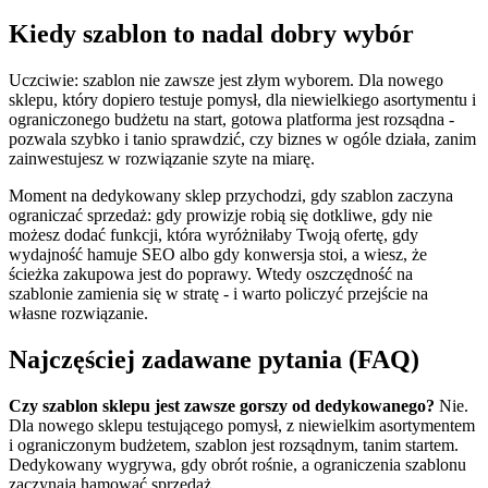
Kiedy szablon to nadal dobry wybór
Uczciwie: szablon nie zawsze jest złym wyborem. Dla nowego
sklepu, który dopiero testuje pomysł, dla niewielkiego asortymentu i
ograniczonego budżetu na start, gotowa platforma jest rozsądna -
pozwala szybko i tanio sprawdzić, czy biznes w ogóle działa, zanim
zainwestujesz w rozwiązanie szyte na miarę.
Moment na dedykowany sklep przychodzi, gdy szablon zaczyna
ograniczać sprzedaż: gdy prowizje robią się dotkliwe, gdy nie
możesz dodać funkcji, która wyróżniłaby Twoją ofertę, gdy
wydajność hamuje SEO albo gdy konwersja stoi, a wiesz, że
ścieżka zakupowa jest do poprawy. Wtedy oszczędność na
szablonie zamienia się w stratę - i warto policzyć przejście na
własne rozwiązanie.
Najczęściej zadawane pytania (FAQ)
Czy szablon sklepu jest zawsze gorszy od dedykowanego?
Nie.
Dla nowego sklepu testującego pomysł, z niewielkim asortymentem
i ograniczonym budżetem, szablon jest rozsądnym, tanim startem.
Dedykowany wygrywa, gdy obrót rośnie, a ograniczenia szablonu
zaczynają hamować sprzedaż.