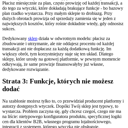
Płacisz miesięcznie za plan, często prowizję od każdej transakcji, a
do tego za wtyczki, które dokładają brakujące funkcje - bo bazowy
plan rzadko wystarcza. Przy małym sklepie to drobiazg. Przy
dużych obrotach prowizja od sprzedaży zamienia się w jeden z
największych kosztów, który rośnie dokładnie wtedy, gdy odnosisz
sukces.
Dedykowany
sklep
działa w odwrotnym modelu: płacisz za
zbudowanie i utrzymanie, ale nie oddajesz procentu od każdej
transakcji ani nie dopłacasz za każdą dodatkową funkcję. Im
większy obrót, tym korzystniejszy staje się ten układ. Dlatego
sklepy, które urosły na gotowej platformie, w pewnym momencie
odkrywają, że same prowizje finansowałyby już własne,
dedykowane rozwiązanie.
Strata 3: Funkcje, których nie możesz
dodać
Na szablonie możesz tylko to, co przewidział producent platformy i
autorzy dostępnych wtyczek. Dopóki Twój sklep jest typowy, to
wystarcza. Problem zaczyna się, gdy chcesz czegoś, czego nie ma
na liście: nietypowego konfiguratora produktu, specyficznej logiki
cen dla klientów B2B, własnego programu lojalnościowego,
integracji z systemem, którego wtyczka nie obsługuje.