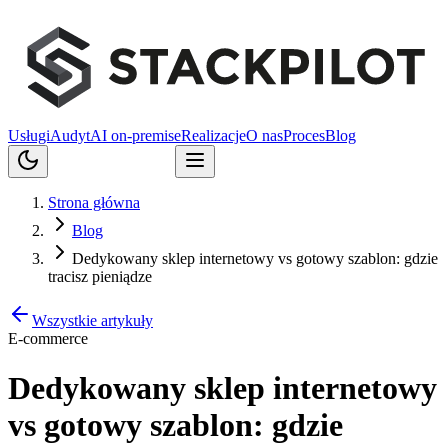
Usługi
Audyt
AI on-premise
Realizacje
O nas
Proces
Blog
Porozmawiajmy
Strona główna
Blog
Dedykowany sklep internetowy vs gotowy szablon: gdzie
tracisz pieniądze
Wszystkie artykuły
E-commerce
Dedykowany sklep internetowy
vs gotowy szablon: gdzie