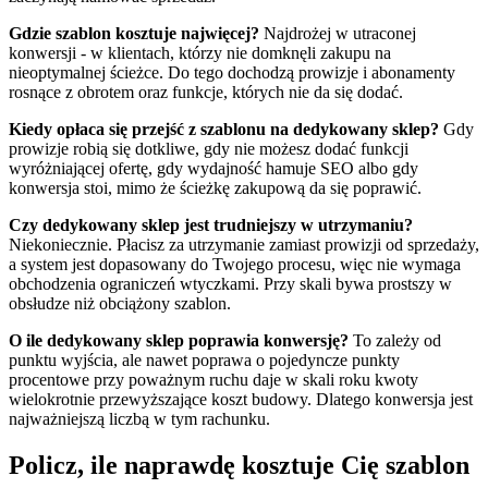
Gdzie szablon kosztuje najwięcej?
Najdrożej w utraconej
konwersji - w klientach, którzy nie domknęli zakupu na
nieoptymalnej ścieżce. Do tego dochodzą prowizje i abonamenty
rosnące z obrotem oraz funkcje, których nie da się dodać.
Kiedy opłaca się przejść z szablonu na dedykowany sklep?
Gdy
prowizje robią się dotkliwe, gdy nie możesz dodać funkcji
wyróżniającej ofertę, gdy wydajność hamuje SEO albo gdy
konwersja stoi, mimo że ścieżkę zakupową da się poprawić.
Czy dedykowany sklep jest trudniejszy w utrzymaniu?
Niekoniecznie. Płacisz za utrzymanie zamiast prowizji od sprzedaży,
a system jest dopasowany do Twojego procesu, więc nie wymaga
obchodzenia ograniczeń wtyczkami. Przy skali bywa prostszy w
obsłudze niż obciążony szablon.
O ile dedykowany sklep poprawia konwersję?
To zależy od
punktu wyjścia, ale nawet poprawa o pojedyncze punkty
procentowe przy poważnym ruchu daje w skali roku kwoty
wielokrotnie przewyższające koszt budowy. Dlatego konwersja jest
najważniejszą liczbą w tym rachunku.
Policz, ile naprawdę kosztuje Cię szablon