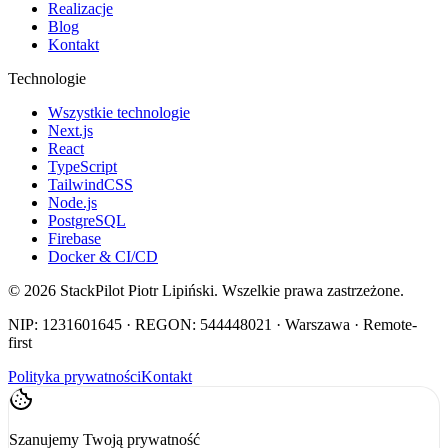
Realizacje
Blog
Kontakt
Technologie
Wszystkie technologie
Next.js
React
TypeScript
TailwindCSS
Node.js
PostgreSQL
Firebase
Docker & CI/CD
©
2026
StackPilot Piotr Lipiński. Wszelkie prawa zastrzeżone.
NIP: 1231601645 · REGON: 544448021 · Warszawa · Remote-
first
Polityka prywatności
Kontakt
Szanujemy Twoją prywatność