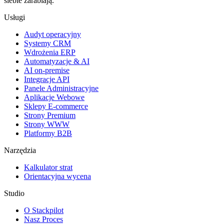
siebie zarabiają.
Usługi
Audyt operacyjny
Systemy CRM
Wdrożenia ERP
Automatyzacje & AI
AI on-premise
Integracje API
Panele Administracyjne
Aplikacje Webowe
Sklepy E-commerce
Strony Premium
Strony WWW
Platformy B2B
Narzędzia
Kalkulator strat
Orientacyjna wycena
Studio
O Stackpilot
Nasz Proces