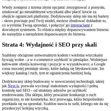
Wtedy zostajesz z trzema złymi opcjami: zrezygnować z pomysłu,
sztukować go niestabilnymi wtyczkami albo płacić krocie za
obejście ograniczeń platformy. Dedykowany sklep nie ma tej bariery
- skoro powstaje pod Twój model, możesz zbudować dokładnie to,
co wyróżnia Twoją sprzedaż, i połączyć go
integracjami
z
dowolnym systemem. To różnica między dopasowywaniem biznesu
do narzędzia a narzędziem dopasowanym do biznesu.
Strata 4: Wydajność i SEO przy skali
Szablony obciążone uniwersalnym kodem i wieloma wtyczkami
bywają wolne - a w e-commerce szybkość to pieniądze. Wolniejsze
ładowanie obniża konwersję i pozycje w wyszukiwarce, a Google
coraz mocniej premiuje strony, które ładują się błyskawicznie. Im
większy katalog i ruch, tym te ograniczenia bardziej bolą.
Dedykowany sklep budowany w nowoczesnej technologii, takiej
jak
Next.js
, pozwala wycisnąć maksimum wydajności i pełną
kontrolę nad SEO - od struktury adresów po szybkość
renderowania. Dla sklepu, który poważnie konkuruje o ruch
organiczny, to nie kosmetyka, lecz przewaga, która bezpośrednio
przekłada się na sprzedaż. Szablon stawia tu sufit, którego nie da się
przeskoczyć kolejną wtyczką.