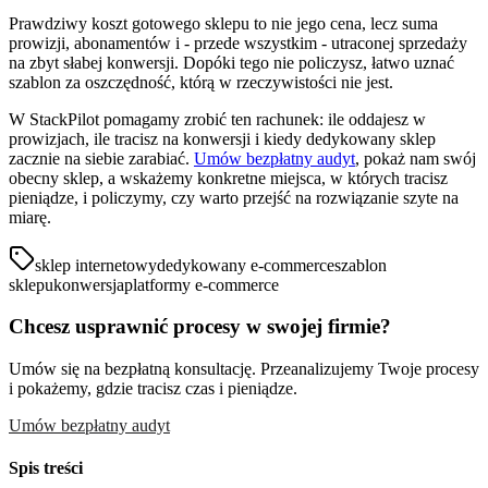
Prawdziwy koszt gotowego sklepu to nie jego cena, lecz suma
prowizji, abonamentów i - przede wszystkim - utraconej sprzedaży
na zbyt słabej konwersji. Dopóki tego nie policzysz, łatwo uznać
szablon za oszczędność, którą w rzeczywistości nie jest.
W StackPilot pomagamy zrobić ten rachunek: ile oddajesz w
prowizjach, ile tracisz na konwersji i kiedy dedykowany sklep
zacznie na siebie zarabiać.
Umów bezpłatny audyt
, pokaż nam swój
obecny sklep, a wskażemy konkretne miejsca, w których tracisz
pieniądze, i policzymy, czy warto przejść na rozwiązanie szyte na
miarę.
sklep internetowy
dedykowany e-commerce
szablon
sklepu
konwersja
platformy e-commerce
Chcesz usprawnić procesy w swojej firmie?
Umów się na bezpłatną konsultację. Przeanalizujemy Twoje procesy
i pokażemy, gdzie tracisz czas i pieniądze.
Umów bezpłatny audyt
Spis treści