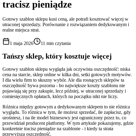
tracisz pieniądze
Gotowy szablon sklepu kusi ceną, ale potrafi kosztować więcej w
utraconej sprzedaży. Porównanie z rozwiązaniem dedykowanym i
realne miejsca strat.
1 maja 2026
11 min
czytania
Tańszy sklep, który kosztuje więcej
Gotowy szablon sklepu wygląda jak oczywista oszczędność: niska
cena na starcie, sklep online w kilka dni, setki gotowych motywów.
I dla wielu firm to słuszny wybór. Ale dla rosnących sklepów ta
oszczędność bywa pozorna - bo największe koszty szablonu nie
pojawiają się przy zakupie, lecz później, w utraconej sprzedaży i
comiesięcznych opłatach, których na początku nikt nie liczy.
Różnica między gotowym a dedykowanym sklepem to nie różnica
wyglądu. To różnica w tym, ile możesz sprzedać, ile zapłacisz, gdy
urośniesz, i na ile model biznesowy jest ograniczony przez to, co
przewidział producent platformy. W tym artykule pokazujemy, gdzie
konkretnie tracisz pieniądze na szablonie - i kiedy ta strata
przewyższa oszczędność.