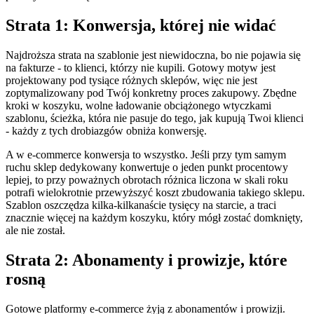
Strata 1: Konwersja, której nie widać
Najdroższa strata na szablonie jest niewidoczna, bo nie pojawia się
na fakturze - to klienci, którzy nie kupili. Gotowy motyw jest
projektowany pod tysiące różnych sklepów, więc nie jest
zoptymalizowany pod Twój konkretny proces zakupowy. Zbędne
kroki w koszyku, wolne ładowanie obciążonego wtyczkami
szablonu, ścieżka, która nie pasuje do tego, jak kupują Twoi klienci
- każdy z tych drobiazgów obniża konwersję.
A w e-commerce konwersja to wszystko. Jeśli przy tym samym
ruchu sklep dedykowany konwertuje o jeden punkt procentowy
lepiej, to przy poważnych obrotach różnica liczona w skali roku
potrafi wielokrotnie przewyższyć koszt zbudowania takiego sklepu.
Szablon oszczędza kilka-kilkanaście tysięcy na starcie, a traci
znacznie więcej na każdym koszyku, który mógł zostać domknięty,
ale nie został.
Strata 2: Abonamenty i prowizje, które
rosną
Gotowe platformy e-commerce żyją z abonamentów i prowizji.