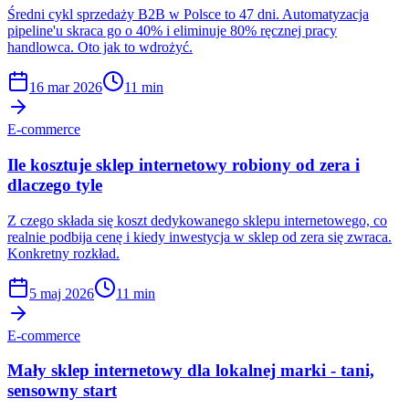
Średni cykl sprzedaży B2B w Polsce to 47 dni. Automatyzacja
pipeline'u skraca go o 40% i eliminuje 80% ręcznej pracy
handlowca. Oto jak to wdrożyć.
16 mar 2026
11 min
E-commerce
Ile kosztuje sklep internetowy robiony od zera i
dlaczego tyle
Z czego składa się koszt dedykowanego sklepu internetowego, co
realnie podbija cenę i kiedy inwestycja w sklep od zera się zwraca.
Konkretny rozkład.
5 maj 2026
11 min
E-commerce
Mały sklep internetowy dla lokalnej marki - tani,
sensowny start