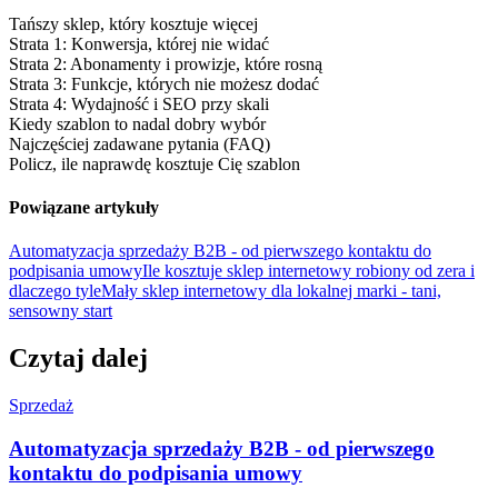
Tańszy sklep, który kosztuje więcej
Strata 1: Konwersja, której nie widać
Strata 2: Abonamenty i prowizje, które rosną
Strata 3: Funkcje, których nie możesz dodać
Strata 4: Wydajność i SEO przy skali
Kiedy szablon to nadal dobry wybór
Najczęściej zadawane pytania (FAQ)
Policz, ile naprawdę kosztuje Cię szablon
Powiązane artykuły
Automatyzacja sprzedaży B2B - od pierwszego kontaktu do
podpisania umowy
Ile kosztuje sklep internetowy robiony od zera i
dlaczego tyle
Mały sklep internetowy dla lokalnej marki - tani,
sensowny start
Czytaj dalej
Sprzedaż
Automatyzacja sprzedaży B2B - od pierwszego
kontaktu do podpisania umowy