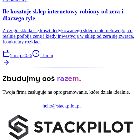
Ile kosztuje sklep internetowy robiony od zera i
dlaczego tyle
Z czego składa się koszt dedykowanego sklepu internetowego, co
realnie podbija cenę i kiedy inwestycja w sklep od zera się zwraca.
Konkretny rozkład.
5 maj 2026
11 min
Zbudujmy coś
razem.
Twoja firma zasługuje na oprogramowanie, które działa idealnie.
Zainicjuj projekt
hello@stackpilot.pl