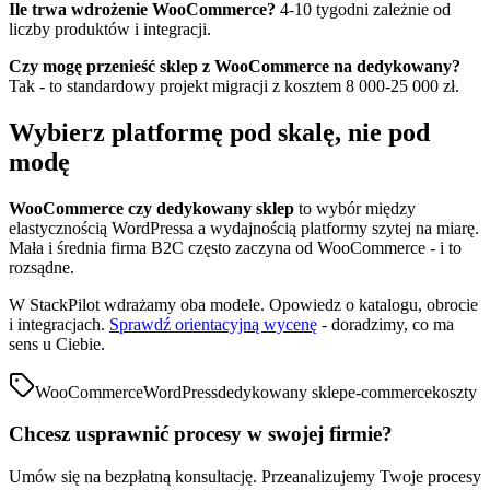
Ile trwa wdrożenie WooCommerce?
4-10 tygodni zależnie od
liczby produktów i integracji.
Czy mogę przenieść sklep z WooCommerce na dedykowany?
Tak - to standardowy projekt migracji z kosztem 8 000-25 000 zł.
Wybierz platformę pod skalę, nie pod
modę
WooCommerce czy dedykowany sklep
to wybór między
elastycznością WordPressa a wydajnością platformy szytej na miarę.
Mała i średnia firma B2C często zaczyna od WooCommerce - i to
rozsądne.
W StackPilot wdrażamy oba modele. Opowiedz o katalogu, obrocie
i integracjach.
Sprawdź orientacyjną wycenę
- doradzimy, co ma
sens u Ciebie.
WooCommerce
WordPress
dedykowany sklep
e-commerce
koszty
Chcesz usprawnić procesy w swojej firmie?
Umów się na bezpłatną konsultację. Przeanalizujemy Twoje procesy