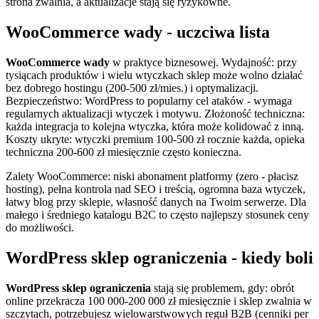
strona zwalnia, a aktualizacje stają się ryzykowne.
WooCommerce wady - uczciwa lista
WooCommerce wady
w praktyce biznesowej. Wydajność: przy
tysiącach produktów i wielu wtyczkach sklep może wolno działać
bez dobrego hostingu (200-500 zł/mies.) i optymalizacji.
Bezpieczeństwo: WordPress to popularny cel ataków - wymaga
regularnych aktualizacji wtyczek i motywu. Złożoność techniczna:
każda integracja to kolejna wtyczka, która może kolidować z inną.
Koszty ukryte: wtyczki premium 100-500 zł rocznie każda, opieka
techniczna 200-600 zł miesięcznie często konieczna.
Zalety WooCommerce: niski abonament platformy (zero - płacisz
hosting), pełna kontrola nad SEO i treścią, ogromna baza wtyczek,
łatwy blog przy sklepie, własność danych na Twoim serwerze. Dla
małego i średniego katalogu B2C to często najlepszy stosunek ceny
do możliwości.
WordPress sklep ograniczenia - kiedy boli
WordPress sklep ograniczenia
stają się problemem, gdy: obrót
online przekracza 100 000-200 000 zł miesięcznie i sklep zwalnia w
szczytach, potrzebujesz wielowarstwowych reguł B2B (cenniki per