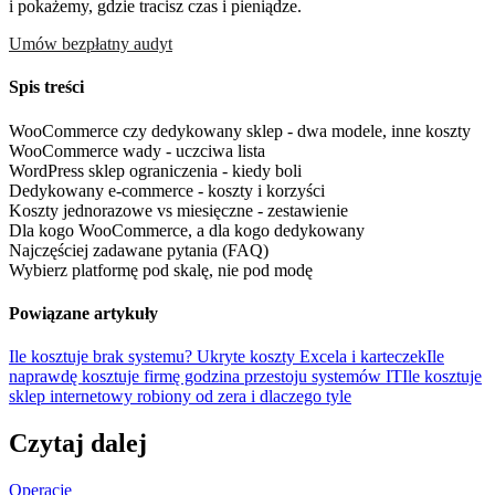
i pokażemy, gdzie tracisz czas i pieniądze.
Umów bezpłatny audyt
Spis treści
WooCommerce czy dedykowany sklep - dwa modele, inne koszty
WooCommerce wady - uczciwa lista
WordPress sklep ograniczenia - kiedy boli
Dedykowany e-commerce - koszty i korzyści
Koszty jednorazowe vs miesięczne - zestawienie
Dla kogo WooCommerce, a dla kogo dedykowany
Najczęściej zadawane pytania (FAQ)
Wybierz platformę pod skalę, nie pod modę
Powiązane artykuły
Ile kosztuje brak systemu? Ukryte koszty Excela i karteczek
Ile
naprawdę kosztuje firmę godzina przestoju systemów IT
Ile kosztuje
sklep internetowy robiony od zera i dlaczego tyle
Czytaj dalej
Operacje