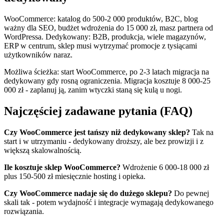
WooCommerce: katalog do 500-2 000 produktów, B2C, blog
ważny dla SEO, budżet wdrożenia do 15 000 zł, masz partnera od
WordPressa. Dedykowany: B2B, produkcja, wiele magazynów,
ERP w centrum, sklep musi wytrzymać promocje z tysiącami
użytkowników naraz.
Możliwa ścieżka: start WooCommerce, po 2-3 latach migracja na
dedykowany gdy rosną ograniczenia. Migracja kosztuje 8 000-25
000 zł - zaplanuj ją, zanim wtyczki staną się kulą u nogi.
Najczęściej zadawane pytania (FAQ)
Czy WooCommerce jest tańszy niż dedykowany sklep?
Tak na
start i w utrzymaniu - dedykowany droższy, ale bez prowizji i z
większą skalowalnością.
Ile kosztuje sklep WooCommerce?
Wdrożenie 6 000-18 000 zł
plus 150-500 zł miesięcznie hosting i opieka.
Czy WooCommerce nadaje się do dużego sklepu?
Do pewnej
skali tak - potem wydajność i integracje wymagają dedykowanego
rozwiązania.