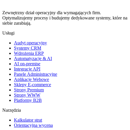
Zewnętrzny dział operacyjny dla wymagających firm.
Optymalizujemy procesy i budujemy dedykowane systemy, które na
siebie zarabiają.
Usługi
Audyt operacyjny
Systemy CRM
Wdrożenia ERP
Automatyzacje & AI
AI on-premise
Integracje API
Panele Administracyjne
Aplikacje Webowe
Sklepy E-commerce
Strony Premium
Strony WWW
Platformy B2B
Narzędzia
Kalkulator strat
Orientacyjna wycena