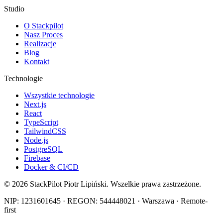
Studio
O Stackpilot
Nasz Proces
Realizacje
Blog
Kontakt
Technologie
Wszystkie technologie
Next.js
React
TypeScript
TailwindCSS
Node.js
PostgreSQL
Firebase
Docker & CI/CD
©
2026
StackPilot Piotr Lipiński. Wszelkie prawa zastrzeżone.
NIP: 1231601645 · REGON: 544448021 · Warszawa · Remote-
first