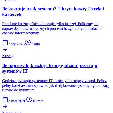
Ile kosztuje brak systemu? Ukryte koszty Excela i
karteczek
Excel nie kosztuje 'nic' - kosztuje tylko inaczej. Policzmy, ile
naprawdę tracisz na ręcznych procesach, zgubionych leadach i
chaosie informacyjnym.
7 sty 2026
7 min
Koszty
Ile naprawdę kosztuje firmę godzina przestoju
systemów IT
Godzina przestoju systemów IT to nie tylko stojący zespół. Policz
pełny koszt awarii i sprawdź, jak dedykowane systemy ograniczają
ryzyko do minimum.
3 kwi 2026
10 min
E-commerce