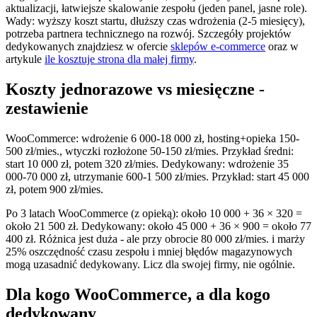
aktualizacji, łatwiejsze skalowanie zespołu (jeden panel, jasne role).
Wady: wyższy koszt startu, dłuższy czas wdrożenia (2-5 miesięcy),
potrzeba partnera technicznego na rozwój. Szczegóły projektów
dedykowanych znajdziesz w ofercie
sklepów e-commerce
oraz w
artykule
ile kosztuje strona dla małej firmy
.
Koszty jednorazowe vs miesięczne -
zestawienie
WooCommerce: wdrożenie 6 000-18 000 zł, hosting+opieka 150-
500 zł/mies., wtyczki rozłożone 50-150 zł/mies. Przykład średni:
start 10 000 zł, potem 320 zł/mies. Dedykowany: wdrożenie 35
000-70 000 zł, utrzymanie 600-1 500 zł/mies. Przykład: start 45 000
zł, potem 900 zł/mies.
Po 3 latach WooCommerce (z opieką): około 10 000 + 36 × 320 =
około 21 500 zł. Dedykowany: około 45 000 + 36 × 900 = około 77
400 zł. Różnica jest duża - ale przy obrocie 80 000 zł/mies. i marży
25% oszczędność czasu zespołu i mniej błędów magazynowych
mogą uzasadnić dedykowany. Licz dla swojej firmy, nie ogólnie.
Dla kogo WooCommerce, a dla kogo
dedykowany