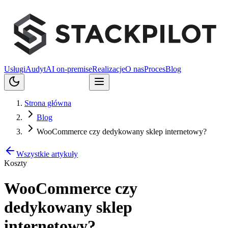
Usługi
Audyt
AI on-premise
Realizacje
O nas
Proces
Blog
Porozmawiajmy
Strona główna
Blog
WooCommerce czy dedykowany sklep internetowy?
Wszystkie artykuły
Koszty
WooCommerce czy
dedykowany sklep
internetowy?