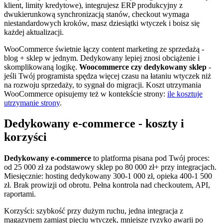
klient, limity kredytowe), integrujesz ERP produkcyjny z
dwukierunkową synchronizacją stanów, checkout wymaga
niestandardowych kroków, masz dziesiątki wtyczek i boisz się
każdej aktualizacji.
WooCommerce świetnie łączy content marketing ze sprzedażą -
blog + sklep w jednym. Dedykowany lepiej znosi obciążenie i
skomplikowaną logikę.
Woocommerce czy dedykowany sklep
-
jeśli Twój programista spędza więcej czasu na łataniu wtyczek niż
na rozwoju sprzedaży, to sygnał do migracji. Koszt utrzymania
WooCommerce opisujemy też w kontekście strony:
ile kosztuje
utrzymanie strony
.
Dedykowany e-commerce - koszty i
korzyści
Dedykowany e-commerce
to platforma pisana pod Twój proces:
od 25 000 zł za podstawowy sklep po 80 000 zł+ przy integracjach.
Miesięcznie: hosting dedykowany 300-1 000 zł, opieka 400-1 500
zł. Brak prowizji od obrotu. Pełna kontrola nad checkoutem, API,
raportami.
Korzyści: szybkość przy dużym ruchu, jedna integracja z
magazynem zamiast pięciu wtyczek, mniejsze ryzyko awarii po