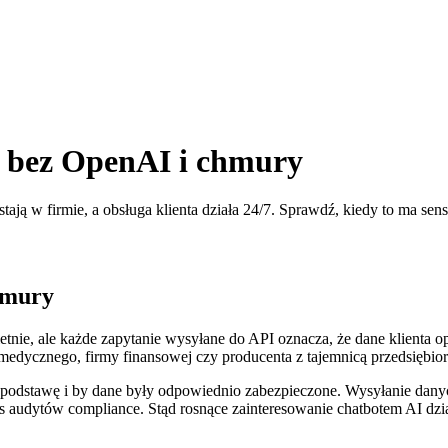
ać bez OpenAI i chmury
ają w firmie, a obsługa klienta działa 24/7. Sprawdź, kiedy to ma sens
hmury
nie, ale każde zapytanie wysyłane do API oznacza, że dane klienta o
edycznego, firmy finansowej czy producenta z tajemnicą przedsiębiors
odstawę i by dane były odpowiednio zabezpieczone. Wysyłanie dany
as audytów compliance. Stąd rosnące zainteresowanie chatbotem AI dzia