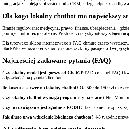
Integracja z istniejącymi systemami - CRM, sklep, helpdesk - odbywa
Dla kogo lokalny chatbot ma największy se
Branże regulowane: medycyna, prawo, finanse, ubezpieczenia - gdzie
poufnych informacji o ofercie. Producenci i dystrybutorzy z tajemni
Dla typowego sklepu internetowego z FAQ chmura często wystarczy. D
StackPilot wdraża oba warianty i doradza, który pasuje do Twojej sytu
Najczęściej zadawane pytania (FAQ)
Czy lokalny model jest gorszy od ChatGPT?
Do obsługi FAQ i kwa
odpowiadać na pytania klientów.
Ile kosztuje serwer na lokalny chatbot?
Od 500 do 1500 zł miesięcz
Czy lokalny chatbot wymaga programisty na etacie?
Nie. Monitor
Czy to rozwiązanie jest zgodne z RODO?
Tak - dane nie opuszczaj
Jak długo trwa wdrożenie lokalnego chatbota?
4-8 tygodni: przygo