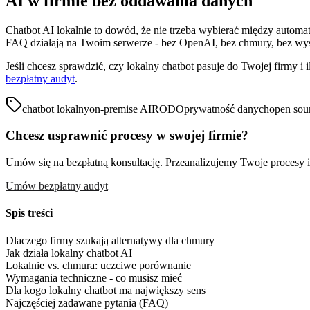
AI w firmie bez oddawania danych
Chatbot AI lokalnie to dowód, że nie trzeba wybierać między automa
FAQ działają na Twoim serwerze - bez OpenAI, bez chmury, bez wysy
Jeśli chcesz sprawdzić, czy lokalny chatbot pasuje do Twojej firmy 
bezpłatny audyt
.
chatbot lokalny
on-premise AI
RODO
prywatność danych
open sou
Chcesz usprawnić procesy w swojej firmie?
Umów się na bezpłatną konsultację. Przeanalizujemy Twoje procesy i 
Umów bezpłatny audyt
Spis treści
Dlaczego firmy szukają alternatywy dla chmury
Jak działa lokalny chatbot AI
Lokalnie vs. chmura: uczciwe porównanie
Wymagania techniczne - co musisz mieć
Dla kogo lokalny chatbot ma największy sens
Najczęściej zadawane pytania (FAQ)