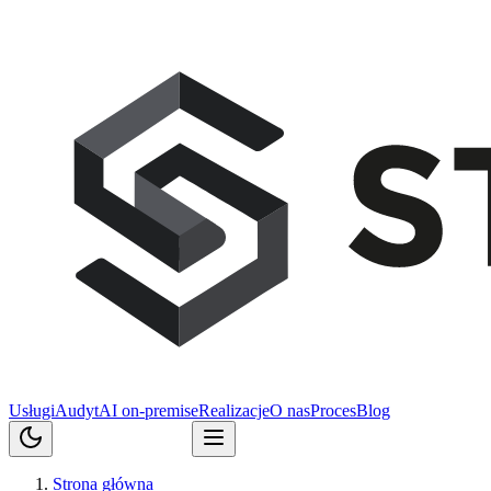
Usługi
Audyt
AI on-premise
Realizacje
O nas
Proces
Blog
Porozmawiajmy
Strona główna