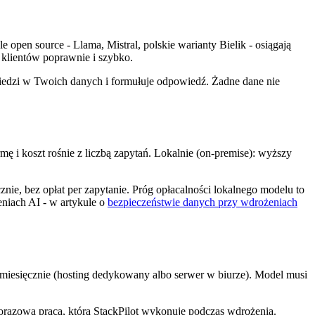
pen source - Llama, Mistral, polskie warianty Bielik - osiągają
 klientów poprawnie i szybko.
wiedzi w Twoich danych i formułuje odpowiedź. Żadne dane nie
mę i koszt rośnie z liczbą zapytań. Lokalnie (on-premise): wyższy
ie, bez opłat per zapytanie. Próg opłacalności lokalnego modelu to
niach AI - w artykule o
bezpieczeństwie danych przy wdrożeniach
esięcznie (hosting dedykowany albo serwer w biurze). Model musi
azowa praca, którą StackPilot wykonuje podczas wdrożenia.