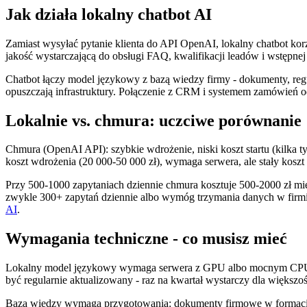
Jak działa lokalny chatbot AI
Zamiast wysyłać pytanie klienta do API OpenAI, lokalny chatbot kor
jakość wystarczającą do obsługi FAQ, kwalifikacji leadów i wstępnej
Chatbot łączy model językowy z bazą wiedzy firmy - dokumenty, regu
opuszczają infrastruktury. Połączenie z CRM i systemem zamówień 
Lokalnie vs. chmura: uczciwe porównanie
Chmura (OpenAI API): szybkie wdrożenie, niski koszt startu (kilka t
koszt wdrożenia (20 000-50 000 zł), wymaga serwera, ale stały koszt
Przy 500-1000 zapytaniach dziennie chmura kosztuje 500-2000 zł mie
zwykle 300+ zapytań dziennie albo wymóg trzymania danych w firmie
AI
.
Wymagania techniczne - co musisz mieć
Lokalny model językowy wymaga serwera z GPU albo mocnym CPU. Dl
być regularnie aktualizowany - raz na kwartał wystarczy dla większo
Baza wiedzy wymaga przygotowania: dokumenty firmowe w formacie,