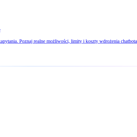
e
apytania. Poznaj realne możliwości, limity i koszty wdrożenia chatbota