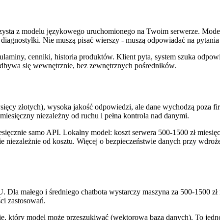
zysta z modelu językowego uruchomionego na Twoim serwerze. Modele o
 diagnostyłki. Nie muszą pisać wierszy - muszą odpowiadać na pytania
laminy, cenniki, historia produktów. Klient pyta, system szuka odpo
odbywa się wewnętrznie, bez zewnętrznych pośredników.
ysięcy złotych), wysoka jakość odpowiedzi, ale dane wychodzą poza fir
 miesięczny niezależny od ruchu i pełna kontrola nad danymi.
sięcznie samo API. Lokalny model: koszt serwera 500-1500 zł miesięczn
 niezależnie od kosztu. Więcej o bezpieczeństwie danych przy wdroże
a małego i średniego chatbota wystarczy maszyna za 500-1500 zł mi
ści zastosowań.
 który model może przeszukiwać (wektorowa baza danych). To jednor