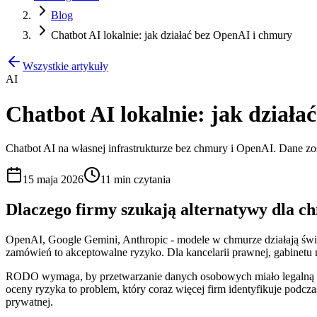
Blog
Chatbot AI lokalnie: jak działać bez OpenAI i chmury
Wszystkie artykuły
AI
Chatbot AI lokalnie: jak dział
Chatbot AI na własnej infrastrukturze bez chmury i OpenAI. Dane zost
15 maja 2026
11 min
czytania
Dlaczego firmy szukają alternatywy dla c
OpenAI, Google Gemini, Anthropic - modele w chmurze działają świet
zamówień to akceptowalne ryzyko. Dla kancelarii prawnej, gabinetu m
RODO wymaga, by przetwarzanie danych osobowych miało legalną p
oceny ryzyka to problem, który coraz więcej firm identyfikuje podcz
prywatnej.