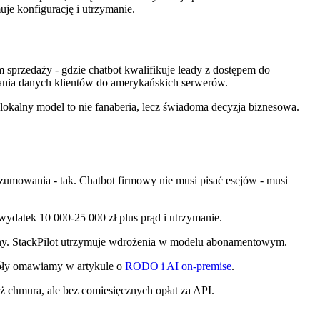
uje konfigurację i utrzymanie.
sprzedaży - gdzie chatbot kwalifikuje leady z dostępem do
syłania danych klientów do amerykańskich serwerów.
lokalny model to nie fanaberia, lecz świadoma decyzja biznesowa.
zumowania - tak. Chatbot firmowy nie musi pisać esejów - musi
ydatek 10 000-25 000 zł plus prąd i utrzymanie.
rzny. StackPilot utrzymuje wdrożenia w modelu abonamentowym.
egóły omawiamy w artykule o
RODO i AI on-premise
.
iż chmura, ale bez comiesięcznych opłat za API.