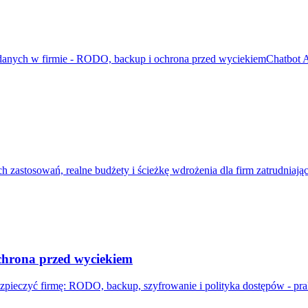
danych w firmie - RODO, backup i ochrona przed wyciekiem
Chatbot A
 zastosowań, realne budżety i ścieżkę wdrożenia dla firm zatrudniają
chrona przed wyciekiem
zpieczyć firmę: RODO, backup, szyfrowanie i polityka dostępów - pr