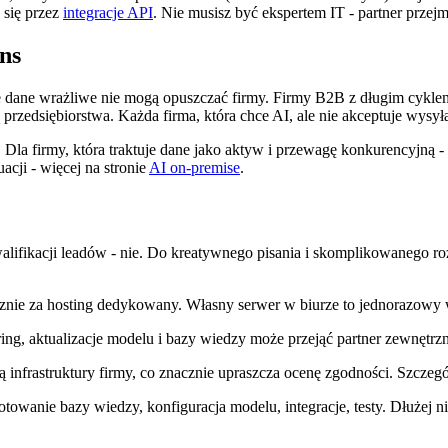
 się przez
integracje API
. Nie musisz być ekspertem IT - partner przejm
ns
 dane wrażliwe nie mogą opuszczać firmy. Firmy B2B z długim cyklem 
cą przedsiębiorstwa. Każda firma, która chce AI, ale nie akceptuje wy
la firmy, która traktuje dane jako aktyw i przewagę konkurencyjną - 
acji - więcej na stronie
AI on-premise
.
lifikacji leadów - nie. Do kreatywnego pisania i skomplikowanego ro
nie za hosting dedykowany. Własny serwer w biurze to jednorazowy w
ing, aktualizacje modelu i bazy wiedzy może przejąć partner zewnęt
ą infrastruktury firmy, co znacznie upraszcza ocenę zgodności. Szcz
towanie bazy wiedzy, konfiguracja modelu, integracje, testy. Dłużej n