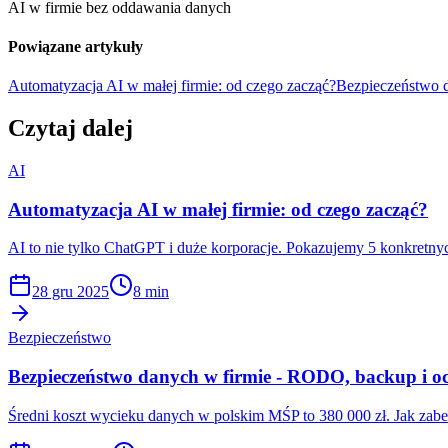
AI w firmie bez oddawania danych
Powiązane artykuły
Automatyzacja AI w małej firmie: od czego zacząć?
Bezpieczeństwo 
Czytaj dalej
AI
Automatyzacja AI w małej firmie: od czego zacząć?
AI to nie tylko ChatGPT i duże korporacje. Pokazujemy 5 konkretnych
28 gru 2025
8 min
Bezpieczeństwo
Bezpieczeństwo danych w firmie - RODO, backup i o
Średni koszt wycieku danych w polskim MŚP to 380 000 zł. Jak zabe