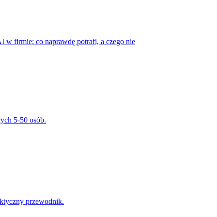
I w firmie: co naprawdę potrafi, a czego nie
cych 5-50 osób.
aktyczny przewodnik.