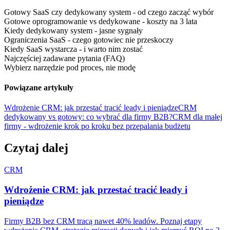
Gotowy SaaS czy dedykowany system - od czego zacząć wybór
Gotowe oprogramowanie vs dedykowane - koszty na 3 lata
Kiedy dedykowany system - jasne sygnały
Ograniczenia SaaS - czego gotowiec nie przeskoczy
Kiedy SaaS wystarcza - i warto nim zostać
Najczęściej zadawane pytania (FAQ)
Wybierz narzędzie pod proces, nie modę
Powiązane artykuły
Wdrożenie CRM: jak przestać tracić leady i pieniądze
CRM
dedykowany vs gotowy: co wybrać dla firmy B2B?
CRM dla małej
firmy - wdrożenie krok po kroku bez przepalania budżetu
Czytaj dalej
CRM
Wdrożenie CRM: jak przestać tracić leady i
pieniądze
Firmy B2B bez CRM tracą nawet 40% leadów. Poznaj etapy