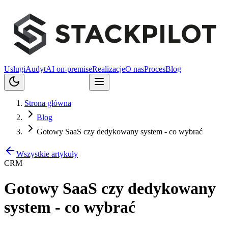
Usługi
Audyt
AI on-premise
Realizacje
O nas
Proces
Blog
Porozmawiajmy
Strona główna
Blog
Gotowy SaaS czy dedykowany system - co wybrać
Wszystkie artykuły
CRM
Gotowy SaaS czy dedykowany
system - co wybrać