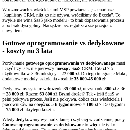
W rozmowach z właścicielami MŚP powtarza się scenariusz:
„kupiliśmy CRM, nikt go nie używa, wróciliśmy do Excela". To
zwykle nie wina SaaS jako modelu - to brak dopasowania procesu
albo brak dyscypliny. Narzędzie bez reguł zawsze przegra z
nawykiem.
Gotowe oprogramowanie vs dedykowane
- koszty na 3 lata
Porównanie
gotowego oprogramowania vs dedykowanego
musi
liczyć trzy lata, nie pierwszy miesiąc. SaaS CRM:
150 zł
× 5
użytkowników × 36 miesięcy =
27 000 zł
. Do tego integracje Make,
dodatkowe moduły, szkolenia - realnie
35 000-45 000 zł
.
Dedykowany system: wdrożenie
35 000 zł
, utrzymanie
800 zł
× 36
=
28 800 zł
. Razem
63 800 zł
. Brzmi drożej? Tak - jeśli SaaS w
pełni pokrywa proces. Jeśli nie pokrywa, dolicz czas właściciela i
pracowników na obejścia:
5 h tygodniowo
×
100 zł
× 150 tygodni
=
75 000 zł
ukrytego kosztu.
Wtedy dedykowany wychodzi taniej i szybciej w codziennej pracy.
Gotowe oprogramowanie vs dedykowane
to więc nie tylko
faktura od dostawcy. To suma abonamentów plus koszt chaosu.