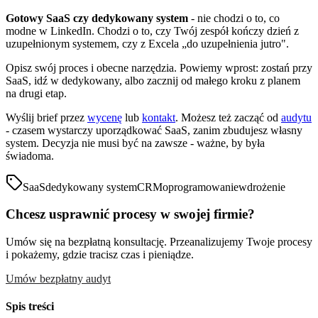
Gotowy SaaS czy dedykowany system
- nie chodzi o to, co
modne w LinkedIn. Chodzi o to, czy Twój zespół kończy dzień z
uzupełnionym systemem, czy z Excela „do uzupełnienia jutro".
Opisz swój proces i obecne narzędzia. Powiemy wprost: zostań przy
SaaS, idź w dedykowany, albo zacznij od małego kroku z planem
na drugi etap.
Wyślij brief przez
wycenę
lub
kontakt
. Możesz też zacząć od
audytu
- czasem wystarczy uporządkować SaaS, zanim zbudujesz własny
system. Decyzja nie musi być na zawsze - ważne, by była
świadoma.
SaaS
dedykowany system
CRM
oprogramowanie
wdrożenie
Chcesz usprawnić procesy w swojej firmie?
Umów się na bezpłatną konsultację. Przeanalizujemy Twoje procesy
i pokażemy, gdzie tracisz czas i pieniądze.
Umów bezpłatny audyt
Spis treści