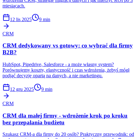
wdrożenia CRM, strategię migracji danych i jak mierzyć ROI po 3
miesiącach.
12 lis 2025
9 min
CRM
CRM dedykowany vs gotowy: co wybrać dla firmy
B2B?
HubSpot, Pipedrive, Salesforce - a może własny system?
Porównujemy koszty, elastyczność i czas wdrożenia, żebyś mógł
podjąć decyzję opartą na danych, a nie marketingu.
12 gru 2025
9 min
CRM
CRM dla małej firmy - wdrożenie krok po kroku
bez przepalania budżetu
Szukasz CRM-a dla firmy do 20 osób? Praktyczny przewodnik: od