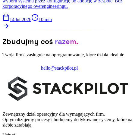
wyboru systemu przez konfigurację po adopcję w zespole. Bez
korporacyjnego overengineeringu.
14 lut 2026
10 min
Zbudujmy coś
razem.
Twoja firma zasługuje na oprogramowanie, które działa idealnie.
Zainicjuj projekt
hello@stackpilot.pl
Zewnętrzny dział operacyjny dla wymagających firm.
Optymalizujemy procesy i budujemy dedykowane systemy, które na
siebie zarabiają.