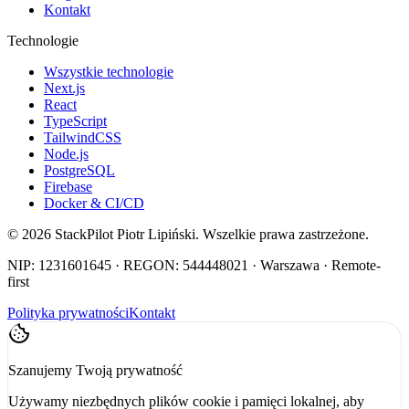
Kontakt
Technologie
Wszystkie technologie
Next.js
React
TypeScript
TailwindCSS
Node.js
PostgreSQL
Firebase
Docker & CI/CD
©
2026
StackPilot Piotr Lipiński. Wszelkie prawa zastrzeżone.
NIP: 1231601645 · REGON: 544448021 · Warszawa · Remote-
first
Polityka prywatności
Kontakt
Szanujemy Twoją prywatność
Używamy niezbędnych plików cookie i pamięci lokalnej, aby