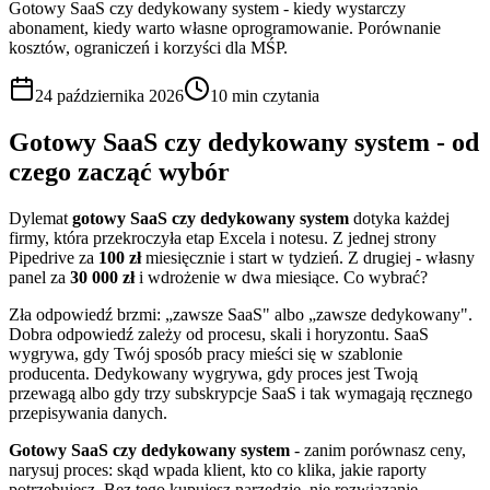
Gotowy SaaS czy dedykowany system - kiedy wystarczy
abonament, kiedy warto własne oprogramowanie. Porównanie
kosztów, ograniczeń i korzyści dla MŚP.
24 października 2026
10 min
czytania
Gotowy SaaS czy dedykowany system - od
czego zacząć wybór
Dylemat
gotowy SaaS czy dedykowany system
dotyka każdej
firmy, która przekroczyła etap Excela i notesu. Z jednej strony
Pipedrive za
100 zł
miesięcznie i start w tydzień. Z drugiej - własny
panel za
30 000 zł
i wdrożenie w dwa miesiące. Co wybrać?
Zła odpowiedź brzmi: „zawsze SaaS" albo „zawsze dedykowany".
Dobra odpowiedź zależy od procesu, skali i horyzontu. SaaS
wygrywa, gdy Twój sposób pracy mieści się w szablonie
producenta. Dedykowany wygrywa, gdy proces jest Twoją
przewagą albo gdy trzy subskrypcje SaaS i tak wymagają ręcznego
przepisywania danych.
Gotowy SaaS czy dedykowany system
- zanim porównasz ceny,
narysuj proces: skąd wpada klient, kto co klika, jakie raporty
potrzebujesz. Bez tego kupujesz narzędzie, nie rozwiązanie.