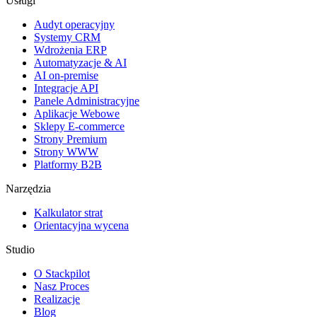
Usługi
Audyt operacyjny
Systemy CRM
Wdrożenia ERP
Automatyzacje & AI
AI on-premise
Integracje API
Panele Administracyjne
Aplikacje Webowe
Sklepy E-commerce
Strony Premium
Strony WWW
Platformy B2B
Narzędzia
Kalkulator strat
Orientacyjna wycena
Studio
O Stackpilot
Nasz Proces
Realizacje
Blog