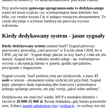
Przy porównaniu
gotowego oprogramowania vs dedykowanego
wpisz też koszt wyjścia: czy wyeksportujesz dane klientów bez
bólu, czy vendor trzyma Cię w pułapce rosnącym abonamentem. To
często decyduje o wyborze bardziej niż pierwsza wycena
wdrożenia.
Kiedy dedykowany system - jasne sygnały
Kiedy dedykowany system
zamiast SaaS? Sygnał pierwszy:
pracownicy prowadzą „cień procesu" w Excelu obok CRM, bo w
CRM „się nie da". Sygnał drugi: płacisz za trzy SaaS-y i nikt nie ufa
danym. Sygnał trzeci: unikalny model usługi - np. wieloetapowe
wyceny z akceptacją klienta w panelu, grafiki specjalistów,
powiązanie z magazynem.
Sygnał czwarty: SaaS podnosi cenę per użytkownik, a masz
15
osób
w terenie - abonament rośnie szybciej niż przychód. Sygnał
piąty: planujesz skalę regionalną albo franczyzę i potrzebujesz
jednego spójnego procesu, nie pięć wersji „jakoś sobie radzimy".
Dedykowany nie musi być wielki. MVP z modułem klientów i
zleceń to
20 000-35 000 zł
. Resztę dokładasz, gdy biznes potwierdzi
sens. Zobacz
panele administracyjne
i
realizacje
- to szybszy test niż