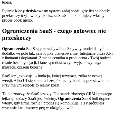
teoria.
Pytanie
kiedy dedykowany system
zadaj sobie, gdy liczba obejść
przekroczy trzy - wtedy płacisz za SaaS i i tak budujesz własny
proces obok niego.
Ograniczenia SaaS - czego gotowiec nie
przeskoczy
Ograniczenia SaaS
są przewidywalne. Sztywny model danych -
dodatkowe pole tak, cała logika biznesowa nie. Integracje przez API
z limitami i dopłatami. Zmiana cennika u producenta - Twój budżet
rośnie bez negocjacji. Dane są u dostawcy - wyjście wymaga
migracji, czasem bolesnej.
SaaS też „evolvuje" - funkcja, której używasz, znika w nowej
wersji. Albo UI się zmienia i zespół traci tydzień na przestawienie.
Przy małym zespole to realny koszt.
To nie znaczy, że SaaS jest zły. Dla standardowego CRM i prostego
lejka sprzedaży SaaS jest świetny.
Ograniczenia SaaS
boli dopiero
wtedy, gdy firma rośnie i proces się komplikuje, a Ty próbujesz
wymusić kwadratowy peg w okrągły otwór.