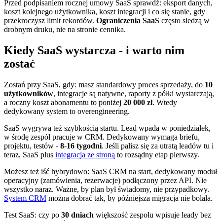
Przed podpisaniem rocznej umowy SaaS sprawdź: eksport danych,
koszt kolejnego użytkownika, koszt integracji i co się stanie, gdy
przekroczysz limit rekordów.
Ograniczenia SaaS
często siedzą w
drobnym druku, nie na stronie cennika.
Kiedy SaaS wystarcza - i warto nim
zostać
Zostań przy SaaS, gdy: masz standardowy proces sprzedaży, do
10
użytkowników
, integracje są natywne, raporty z półki wystarczają,
a roczny koszt abonamentu to poniżej
20 000 zł
. Wtedy
dedykowany system to overengineering.
SaaS wygrywa też szybkością startu. Lead wpada w poniedziałek,
w środę zespół pracuje w CRM. Dedykowany wymaga briefu,
projektu, testów -
8-16 tygodni
. Jeśli palisz się za utratą leadów tu i
teraz, SaaS plus
integracja ze stroną
to rozsądny etap pierwszy.
Możesz też iść hybrydowo: SaaS CRM na start, dedykowany moduł
operacyjny (zamówienia, rezerwacje) podłączony przez API. Nie
wszystko naraz. Ważne, by plan był świadomy, nie przypadkowy.
System CRM
można dobrać tak, by późniejsza migracja nie bolała.
Test SaaS: czy po
30 dniach
większość zespołu wpisuje leady bez